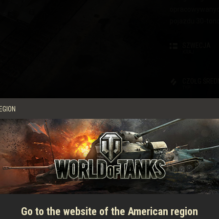
opracowywanych
 Drops
pojazdu 30-ton
SZWECJA
KRAJ
CZOŁG ŚRED
TYP
EGION
KIEROWCA-
ÓDCA
CELOWNICZY
MECHANIK
CECHY
SIŁA OGNIA
IX
Go to the website of the American region