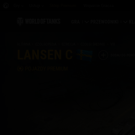
Gry
Usługi
Sklep Premium
Wsparcie Gracza
GRA
PRZEWODNIKI
KL
Pobierz teraz
Przewodnik nowicjusz
Tw
GŁÓWNA
CZOŁGOPEDIA
SZWECJA
CZOŁGI ŚREDNIE
VIII
LANSEN C
Odbierz kody bonusowe
Przewodnik ogólny
Ma
DODAJ DO PORÓ
POJAZDY PREMIUM
Wiadomości
Ekonomia gry
Kla
Rankingi
Zabezpieczenie konta
Por
Aktualizacje
Osiągnięcia
Czołgopedia
Zasady fair play
Muzyka
Wargaming.net Game C