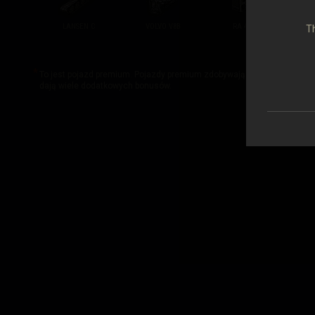
LANSEN C
VOLVO V8B
RA 400 P
Th
To jest pojazd premium. Pojazdy premium zdobywają więcej kredytów i 
dają wiele dodatkowych bonusów.