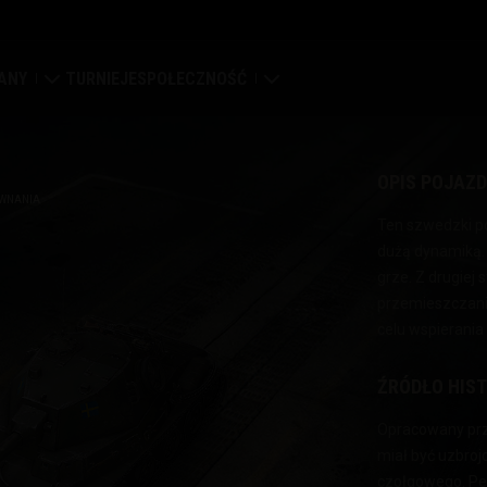
ANY
TURNIEJE
SPOŁECZNOŚĆ
a
ierdza
Mój profil
OPIS POJAZ
pa globalna
Wyszukaj graczy
WNANIA
Ten szwedzki p
dużą dynamiką. 
syfikacja klanów
Zwerbuj znajomego
grze. Z drugiej
przemieszczanie
tal klanowy
Discord
celu wspierani
Centrum modów
ŹRÓDŁO HIS
Media
Opracowany prze
miał być uzbroj
enter
czołgowego. Pe