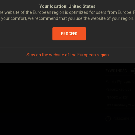
Obrażenia
Your location:
United States
Penetracja
LANSEN C
10,5 CM K L/53
e website of the European region is optimized for users from Europe. 
Czas przeładowani
your comfort, we recommend that you use the website of your region.
Szybkostrzelność
doświadczenia w bitwie i
Uszkodzenia na mi
PROCEED
Czas celowania
Celność na 100 m
Stay on the website of the European region
Pojemność amunicj
ŻYWOTNOŚĆ
Punkty Wytrzymało
Pancerz kadłuba
Pancerz wieży
Czas naprawy zawi
Pokazane cha