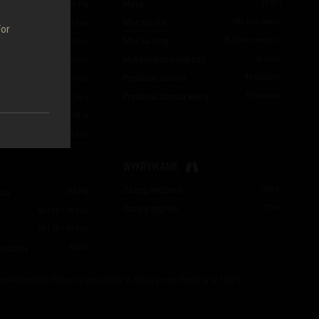
Masa
23,95
t
320
/
320
/
420
PW
Moc silnika
680
koni mech.
208
/
242
/
53
mm
For
Moc na tonę
28,39
koni mech./t
a działa
9,20
s
Maksymalna prędkość
50
km/h
6,52
pocisków/min
Prędkość obrotu
40
stopni/s
nutę
2 087
PW/min
Prędkość obrotu wieży
32
stopni/s
2,50
s
0,38
m
i
65
szt.
WYKRYWANIE
Zasięg widzenia
380
m
ści
1 350
PW
Zasięg sygnału
710
m
60
/
40
/
25
mm
70
/
70
/
40
mm
eszenia
8,02
s
rakterystyki dotyczą pojazdów z załogą wyszkoloną w 100%.