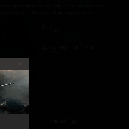
 rozwiązań, ale wszelką działalność zarzucono na rzecz
owego. Nie wyprodukowano metalowego prototypu.
VIII
POZIOM
NI
SNAJPERSKI CZOŁG ŚREDNI
ROLA
ŁADOWNICZY
MOBILNOŚĆ