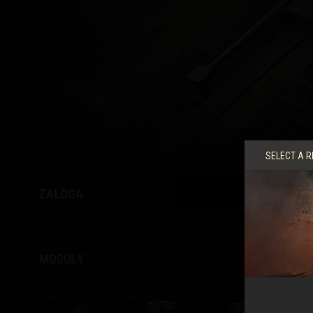
Przewodnik po Twitch
SELECT A R
ZAŁOGA
DOW
MODUŁY
VIII
VIII
IX
VIII