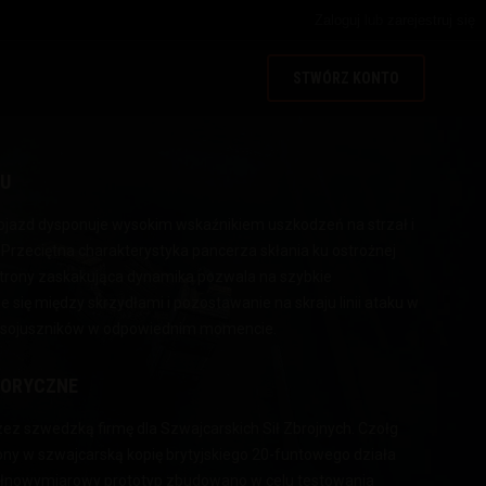
Zaloguj
lub
zarejestruj się
STWÓRZ KONTO
DU
ojazd dysponuje wysokim wskaźnikiem uszkodzeń na strzał i
Przeciętna charakterystyka pancerza skłania ku ostrożnej
 strony zaskakująca dynamika pozwala na szybkie
 się między skrzydłami i pozostawanie na skraju linii ataku w
a sojuszników w odpowiednim momencie.
TORYCZNE
z szwedzką firmę dla Szwajcarskich Sił Zbrojnych. Czołg
ony w szwajcarską kopię brytyjskiego 20-funtowego działa
łnowymiarowy prototyp zbudowano w celu testowania