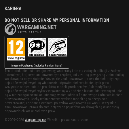
KARIERA
DO NOT SELL OR SHARE MY PERSONAL INFORMATION
Ten produkt nie jest licencjonowany, wspierany i nie ma żadnych afiliacji z żadnym
federalnym, krajowym ani suwerennym rządem, ani z żadną powiązaną z nim służbą
wojskową na całym świecie. Wszystkie znaki towarowe i prawa do nich dotyczące
pojazdów wojskowych są własnością odpowiednich właścicieli tych praw.
Wszystkie odniesienia do projektów, modeli, producentów i/lub modyfikacji
pojazdów wojskowych wykorzystywane są w zgodzie z faktami historycznymi i nie
są w nie zaangażowani, ani nie mają w nich udziału finansowego żadni właściciele
praw towarowych. Cechy techniczne wszystkich modeli są szczegółowo
odwzorowane, zgodnie z cechami pojazdów wojskowych XX wieku. Wszystkie
znaki towarowe i prawa do nich dotyczące pojazdów wojskowych są własnością
odpowiednich właścicieli tych praw.
© 2009–2026
Wargaming.net
Wszelkie prawa zastrzeżone.