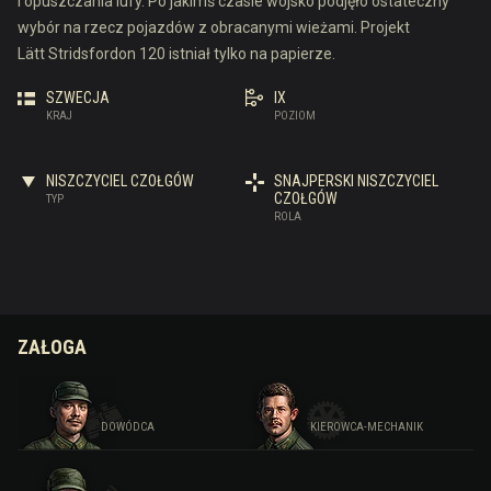
i opuszczania lufy. Po jakimś czasie wojsko podjęło ostateczny
wybór na rzecz pojazdów z obracanymi wieżami. Projekt
Lätt Stridsfordon 120 istniał tylko na papierze.
SZWECJA
IX
KRAJ
POZIOM
NISZCZYCIEL CZOŁGÓW
SNAJPERSKI NISZCZYCIEL
CZOŁGÓW
TYP
ROLA
ZAŁOGA
DOWÓDCA
KIEROWCA-MECHANIK