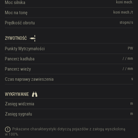
Moc silnika
koni mech.
Moc na tonę
koni mech./t
Prędkość obrotu
stopni/s
ŻYWOTNOŚĆ
Punkty Wytrzymałości
PW
Pancerz kadłuba
/
/
mm
Pancerz wieży
/
/
mm
Czas naprawy zawieszenia
s
WYKRYWANIE
Zasięg widzenia
m
Zasięg sygnału
m
Pokazane charakterystyki dotyczą pojazdów z załogą wyszkoloną
w 100%.