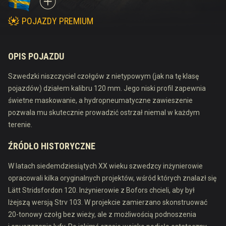
POJAZDY PREMIUM
OPIS POJAZDU
Szwedzki niszczyciel czołgów z nietypowym (jak na tę klasę
pojazdów) działem kalibru 120 mm. Jego niski profil zapewnia
świetne maskowanie, a hydropneumatyczne zawieszenie
pozwala mu skutecznie prowadzić ostrzał niemal w każdym
terenie.
ŹRÓDŁO HISTORYCZNE
W latach siedemdziesiątych XX wieku szwedzcy inżynierowie
opracowali kilka oryginalnych projektów, wśród których znalazł się
Lätt Stridsfordon 120. Inżynierowie z Bofors chcieli, aby był
lżejszą wersją Strv 103. W projekcie zamierzano skonstruować
20-tonowy czołg bez wieży, ale z możliwością podnoszenia