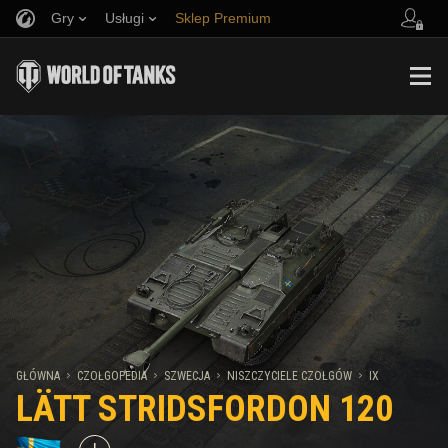
Gry
Usługi
Sklep Premium
Zwerbuj znajomego
Zasady fair play
Muzyka
Wsparcie Gracza
Discord
Wargaming.net Game Center
Centrum modów
Przewodnik po Twitch Drops
Media
GŁÓWNA
CZOŁGOPEDIA
SZWECJA
NISZCZYCIELE CZOŁGÓW
IX
LÄTT STRIDSFORDON 120