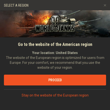
Gry
Usługi
Sklep Premium
SELECT A REGION
Zwerbuj znajomego
Zasady fair play
Muzyka
Wsparcie Gracza
Discord
Wargaming.net Game Center
Centrum modów
Przewodnik po Twitch Drops
Go to the website of the American region
Media
Your location:
United States
The website of the European region is optimized for users from
Europe. For your comfort, we recommend that you use the
website of your region.
PROCEED
Stay on the website of the European region
GŁÓWNA
CZOŁGOPEDIA
NIEMCY
CZOŁGI CIĘŻKIE
VIII