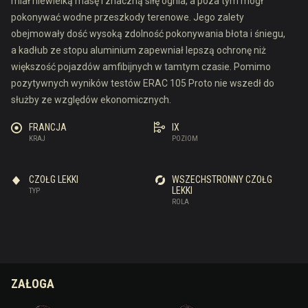
miał niewielką masę i znaczną siłę ognia, a poza tym mógł
pokonywać wodne przeszkody terenowe. Jego zalety
obejmowały dość wysoką zdolność pokonywania błota i śniegu,
a kadłub ze stopu aluminium zapewniał lepszą ochronę niż
większość pojazdów amfibijnych w tamtym czasie. Pomimo
pozytywnych wyników testów ERAC 105 Proto nie wszedł do
służby ze względów ekonomicznych.
FRANCJA
IX
KRAJ
POZIOM
CZOŁG LEKKI
WSZECHSTRONNY CZOŁG
LEKKI
TYP
ROLA
ZAŁOGA