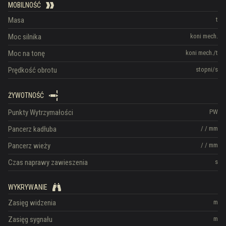
MOBILNOŚĆ
Masa
t
Moc silnika
koni mech.
Moc na tonę
koni mech./t
Prędkość obrotu
stopni/s
ŻYWOTNOŚĆ
Punkty Wytrzymałości
PW
Pancerz kadłuba
/
/
mm
Pancerz wieży
/
/
mm
Czas naprawy zawieszenia
s
WYKRYWANIE
Zasięg widzenia
m
Zasięg sygnału
m