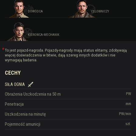
DOWÓDCA
CELOWNICZY
KIEROWCA-MECHANIK
To jest pojazd-nagroda. Pojazdy-nagrody mają status elitarny, zdobywają
więcej doświadczenia w bitwie, dają szereg innych dodatków i nie
wymagają badania.
CECHY
SIŁA OGNIA
Obrażenia
Uszkodzenia na 50 m
PW
Penetracja
mm
Uszkodzenia na minutę
PW/min
Pojemność amunicji
szt.