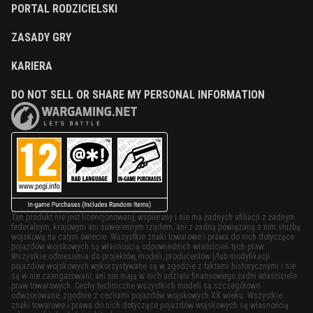
PORTAL RODZICIELSKI
ZASADY GRY
KARIERA
DO NOT SELL OR SHARE MY PERSONAL INFORMATION
Ten produkt nie jest licencjonowany, wspierany i nie ma żadnych afiliacji z żadnym
federalnym, krajowym ani suwerennym rządem, ani z żadną powiązaną z nim służbą
wojskową na całym świecie. Wszystkie znaki towarowe i prawa do nich dotyczące
pojazdów wojskowych są własnością odpowiednich właścicieli tych praw.
Wszystkie odniesienia do projektów, modeli, producentów i/lub modyfikacji
pojazdów wojskowych wykorzystywane są w zgodzie z faktami historycznymi i nie
są w nie zaangażowani, ani nie mają w nich udziału finansowego żadni właściciele
praw towarowych. Cechy techniczne wszystkich modeli są szczegółowo
odwzorowane, zgodnie z cechami pojazdów wojskowych XX wieku. Wszystkie
znaki towarowe i prawa do nich dotyczące pojazdów wojskowych są własnością