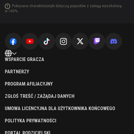
Pokazane charakterystyki dotyczą pojazdów z załogą wyszkoloną
w 100%.
WSPARCIE GRACZA
PARTNERZY
PROGRAM AFILIACYJNY
ZGŁOŚ TREŚĆ / ZAŻĄDAJ DANYCH
UMOWA LICENCYJNA DLA UŻYTKOWNIKA KOŃCOWEGO
POLITYKA PRYWATNOŚCI
PORTAL RODZICIELSKI