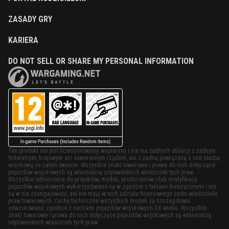
ZASADY GRY
KARIERA
DO NOT SELL OR SHARE MY PERSONAL INFORMATION
Ten produkt nie jest licencjonowany, wspierany i nie ma żadnych afiliacji z żadnym
federalnym, krajowym ani suwerennym rządem, ani z żadną powiązaną z nim służbą
wojskową na całym świecie. Wszystkie znaki towarowe i prawa do nich dotyczące
pojazdów wojskowych są własnością odpowiednich właścicieli tych praw.
Wszystkie odniesienia do projektów, modeli, producentów i/lub modyfikacji
pojazdów wojskowych wykorzystywane są w zgodzie z faktami historycznymi i nie
są w nie zaangażowani, ani nie mają w nich udziału finansowego żadni właściciele
praw towarowych. Cechy techniczne wszystkich modeli są szczegółowo
odwzorowane, zgodnie z cechami pojazdów wojskowych XX wieku. Wszystkie
znaki towarowe i prawa do nich dotyczące pojazdów wojskowych są własnością
odpowiednich właścicieli tych praw.