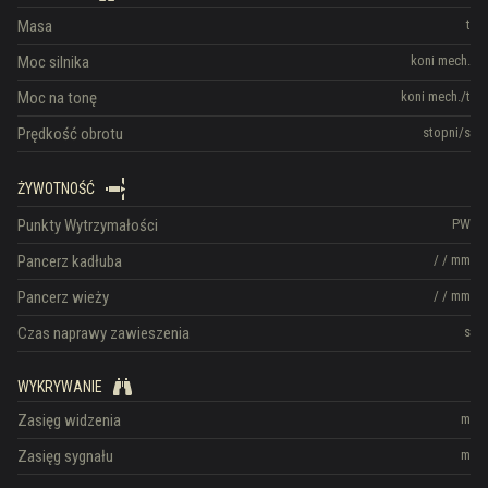
Masa
t
Moc silnika
koni mech.
Moc na tonę
koni mech./t
Prędkość obrotu
stopni/s
ŻYWOTNOŚĆ
Punkty Wytrzymałości
PW
Pancerz kadłuba
/
/
mm
Pancerz wieży
/
/
mm
Czas naprawy zawieszenia
s
WYKRYWANIE
Zasięg widzenia
m
Zasięg sygnału
m