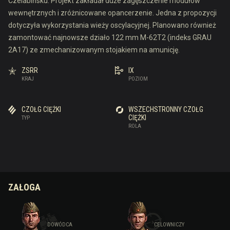
Czelabińsku. Projekt zakładał duże zagęszczenie modułów
wewnętrznych i zróżnicowane opancerzenie. Jedna z propozycji
dotyczyła wykorzystania wieży oscylacyjnej. Planowano również
zamontować najnowsze działo 122 mm M-62T2 (indeks GRAU
2A17) ze zmechanizowanym stojakiem na amunicję.
ZSRR
IX
KRAJ
POZIOM
CZOŁG CIĘŻKI
WSZECHSTRONNY CZOŁG
CIĘŻKI
TYP
ROLA
ZAŁOGA
DOWÓDCA
CELOWNICZY