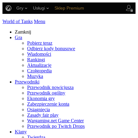
Gry
Usługi
Sklep Premium
Wsparcie Gracza
World of Tanks
Menu
Zamknij
Gra
Pobierz teraz
Odbierz kody bonusowe
Wiadomości
Rankingi
Aktualizacje
Czołgopedia
Muzyka
Przewodniki
Przewodnik nowicjusza
Przewodnik ogólny
Ekonomia gry
Zabezpieczenie konta
Osiągnięcia
Zasady fair play
Wargaming.net Game Center
Przewodnik po Twitch Drops
Klany
Twierdza