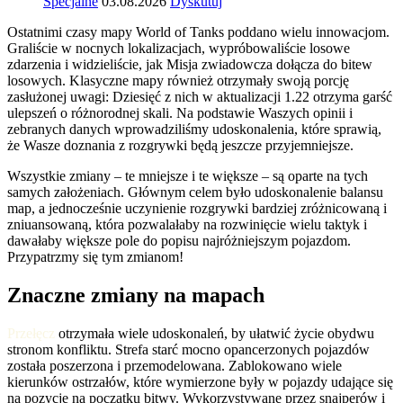
Specjalne
03.08.2026
Dyskutuj
Ostatnimi czasy mapy World of Tanks poddano wielu innowacjom.
Graliście w nocnych lokalizacjach, wypróbowaliście losowe
zdarzenia i widzieliście, jak Misja zwiadowcza dołącza do bitew
losowych. Klasyczne mapy również otrzymały swoją porcję
zasłużonej uwagi: Dziesięć z nich w aktualizacji 1.22 otrzyma garść
ulepszeń o różnorodnej skali. Na podstawie Waszych opinii i
zebranych danych wprowadziliśmy udoskonalenia, które sprawią,
że Wasze doznania z rozgrywki będą jeszcze przyjemniejsze.
Wszystkie zmiany – te mniejsze i te większe – są oparte na tych
samych założeniach. Głównym celem było udoskonalenie balansu
map, a jednocześnie uczynienie rozgrywki bardziej zróżnicowaną i
zniuansowaną, która pozwalałaby na rozwinięcie wielu taktyk i
dawałaby większe pole do popisu najróżniejszym pojazdom.
Przypatrzmy się tym zmianom!
Znaczne zmiany na mapach
Przełęcz
otrzymała wiele udoskonaleń, by ułatwić życie obydwu
stronom konfliktu. Strefa starć mocno opancerzonych pojazdów
została poszerzona i przemodelowana. Zablokowano wiele
kierunków ostrzałów, które wymierzone były w pojazdy udające się
na pozycje na początku bitwy. Wykorzystywane przez snajperów i