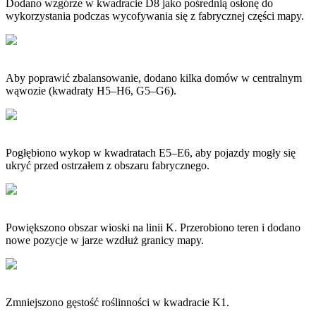
Dodano wzgórze w kwadracie D8 jako pośrednią osłonę do
wykorzystania podczas wycofywania się z fabrycznej części mapy.
Aby poprawić zbalansowanie, dodano kilka domów w centralnym
wąwozie (kwadraty H5–H6, G5–G6).
Pogłębiono wykop w kwadratach E5–E6, aby pojazdy mogły się
ukryć przed ostrzałem z obszaru fabrycznego.
Powiększono obszar wioski na linii K. Przerobiono teren i dodano
nowe pozycje w jarze wzdłuż granicy mapy.
Zmniejszono gęstość roślinności w kwadracie K1.