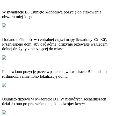
W kwadracie E8 usunięto kłopotliwą pozycję do atakowania
obszaru miejskiego.
Dodano roślinność w centralnej części mapy (kwadraty E5–E6).
Przeniesiono dom, aby dać górnej drużynie przewagę względem
dolnej drużyny zmierzającej do miasta.
Poprawiono pozycję przeciwpancerną w kwadracie B2: dodano
roślinność i zmieniono lokalizację domu.
Usunięto drzewo w kwadracie D1. W niektórych scenariuszach
działało ono po przewróceniu jak podwójny krzew.