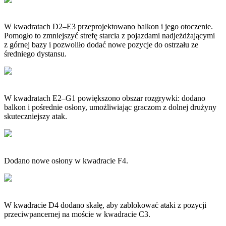
W kwadratach D2–E3 przeprojektowano balkon i jego otoczenie.
Pomogło to zmniejszyć strefę starcia z pojazdami nadjeżdżającymi
z górnej bazy i pozwoliło dodać nowe pozycje do ostrzału ze
średniego dystansu.
W kwadratach E2–G1 powiększono obszar rozgrywki: dodano
balkon i pośrednie osłony, umożliwiając graczom z dolnej drużyny
skuteczniejszy atak.
Dodano nowe osłony w kwadracie F4.
W kwadracie D4 dodano skałę, aby zablokować ataki z pozycji
przeciwpancernej na moście w kwadracie C3.