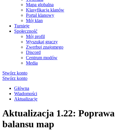
Mapa globalna
Klasyfikacja klanów
Portal klanowy
Mój klan
Turnieje
Społeczność
Mój profil
Wyszukaj graczy
Zwerbuj znajomego
Discord
Centrum modów
Media
Stwórz konto
Stwórz konto
Główna
Wiadomości
Aktualizacje
Aktualizacja 1.22: Poprawa
balansu map