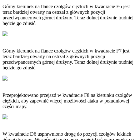
Górny kierunek na flance czołgów ciężkich w kwadracie E6 jest
teraz bardziej otwarty na ostrzał z głównych pozycji
przeciwpancernych górnej drużyny. Teraz dolnej drużynie trudniej
będzie go zdusić.
Górny kierunek na flance czołgów ciężkich w kwadracie F7 jest
teraz bardziej otwarty na ostrzał z głównych pozycji
przeciwpancernych górnej drużyny. Teraz dolnej drużynie trudniej
będzie go zdusić.
Przeprojektowano przejazd w kwadracie F8 na kierunku czołgów
ciężkich, aby zapewnić więcej możliwości ataku w południowej
części mapy.
W kwadracie D6 usprawniono drogę do pozycji czołgów lekkich
górnej drużyny. Wcześniej trzeba było przejeżdżać przez wodę, co