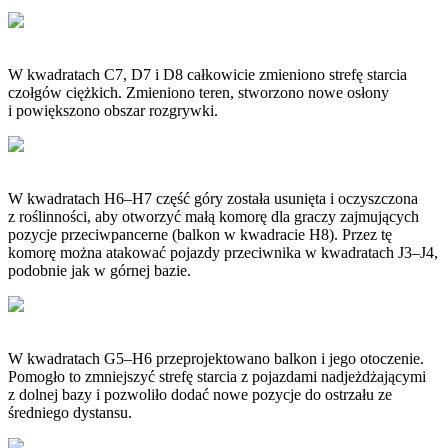
W kwadratach C7, D7 i D8 całkowicie zmieniono strefę starcia
czołgów ciężkich. Zmieniono teren, stworzono nowe osłony
i powiększono obszar rozgrywki.
W kwadratach H6–H7 część góry została usunięta i oczyszczona
z roślinności, aby otworzyć małą komorę dla graczy zajmujących
pozycje przeciwpancerne (balkon w kwadracie H8). Przez tę
komorę można atakować pojazdy przeciwnika w kwadratach J3–J4,
podobnie jak w górnej bazie.
W kwadratach G5–H6 przeprojektowano balkon i jego otoczenie.
Pomogło to zmniejszyć strefę starcia z pojazdami nadjeżdżającymi
z dolnej bazy i pozwoliło dodać nowe pozycje do ostrzału ze
średniego dystansu.