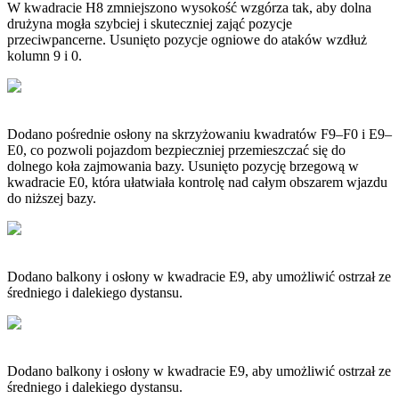
W kwadracie H8 zmniejszono wysokość wzgórza tak, aby dolna
drużyna mogła szybciej i skuteczniej zająć pozycje
przeciwpancerne. Usunięto pozycje ogniowe do ataków wzdłuż
kolumn 9 i 0.
Dodano pośrednie osłony na skrzyżowaniu kwadratów F9–F0 i E9–
E0, co pozwoli pojazdom bezpieczniej przemieszczać się do
dolnego koła zajmowania bazy. Usunięto pozycję brzegową w
kwadracie E0, która ułatwiała kontrolę nad całym obszarem wjazdu
do niższej bazy.
Dodano balkony i osłony w kwadracie E9, aby umożliwić ostrzał ze
średniego i dalekiego dystansu.
Dodano balkony i osłony w kwadracie E9, aby umożliwić ostrzał ze
średniego i dalekiego dystansu.