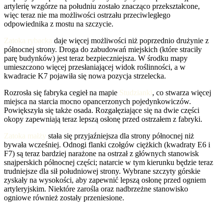
artylerię wzgórze na południu zostało znacząco przekształcone,
więc teraz nie ma możliwości ostrzału przeciwległego
odpowiednika z mostu na szczycie.
Zatoka rybacka
daje więcej możliwości niż poprzednio drużynie z
północnej strony. Droga do zabudowań miejskich (które straciły
parę budynków) jest teraz bezpieczniejsza. W środku mapy
umieszczono więcej przesłaniającej widok roślinności, a w
kwadracie K7 pojawiła się nowa pozycja strzelecka.
Rozrosła się fabryka cegieł na mapie
Studzianki
, co stwarza więcej
miejsca na starcia mocno opancerzonych pojedynkowiczów.
Powiększyła się także osada. Rozgałęziające się na dwie części
okopy zapewniają teraz lepszą osłonę przed ostrzałem z fabryki.
Zatoka małży
stała się przyjaźniejsza dla strony północnej niż
bywała wcześniej. Odnogi flanki czołgów ciężkich (kwadraty E6 i
F7) są teraz bardziej narażone na ostrzał z głównych stanowisk
snajperskich północnej części; natarcie w tym kierunku będzie teraz
trudniejsze dla sił południowej strony. Wybrane szczyty górskie
zyskały na wysokości, aby zapewnić lepszą osłonę przed ogniem
artyleryjskim. Niektóre zarośla oraz nadbrzeżne stanowisko
ogniowe również zostały przeniesione.