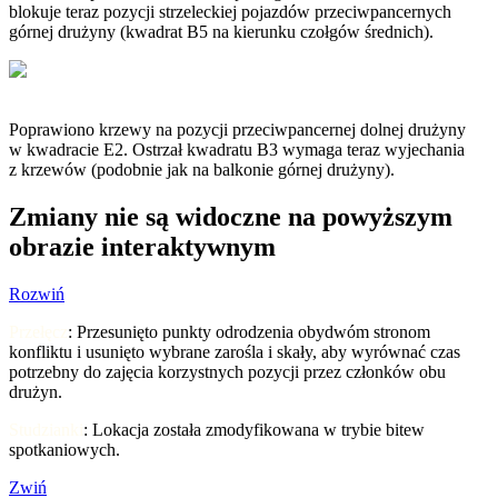
blokuje teraz pozycji strzeleckiej pojazdów przeciwpancernych
górnej drużyny (kwadrat B5 na kierunku czołgów średnich).
Poprawiono krzewy na pozycji przeciwpancernej dolnej drużyny
w kwadracie E2. Ostrzał kwadratu B3 wymaga teraz wyjechania
z krzewów (podobnie jak na balkonie górnej drużyny).
Zmiany nie są widoczne na powyższym
obrazie interaktywnym
Rozwiń
Przełęcz
: Przesunięto punkty odrodzenia obydwóm stronom
konfliktu i usunięto wybrane zarośla i skały, aby wyrównać czas
potrzebny do zajęcia korzystnych pozycji przez członków obu
drużyn.
Studzianki
: Lokacja została zmodyfikowana w trybie bitew
spotkaniowych.
Zwiń