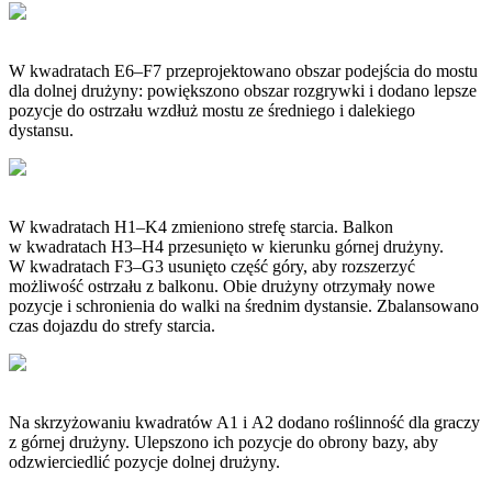
W kwadratach E6–F7 przeprojektowano obszar podejścia do mostu
dla dolnej drużyny: powiększono obszar rozgrywki i dodano lepsze
pozycje do ostrzału wzdłuż mostu ze średniego i dalekiego
dystansu.
W kwadratach H1–K4 zmieniono strefę starcia. Balkon
w kwadratach H3–H4 przesunięto w kierunku górnej drużyny.
W kwadratach F3–G3 usunięto część góry, aby rozszerzyć
możliwość ostrzału z balkonu. Obie drużyny otrzymały nowe
pozycje i schronienia do walki na średnim dystansie. Zbalansowano
czas dojazdu do strefy starcia.
Na skrzyżowaniu kwadratów A1 i A2 dodano roślinność dla graczy
z górnej drużyny. Ulepszono ich pozycje do obrony bazy, aby
odzwierciedlić pozycje dolnej drużyny.