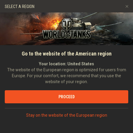
Gry
Usługi
Sklep Premium
SELECT A REGION
Zwerbuj znajomego
Zasady fair play
Muzyka
Wsparcie Gracza
Discord
Wargaming.net Game Center
Centrum modów
Przewodnik po Twitch Drops
GŁÓWNA
WIADOMOŚCI
SPECJALNE
Oferta specjalna: Gorączka
Go to the website of the American region
Media
PD!
Your location:
United States
The website of the European region is optimized for users from
22.09.2017
Europe. For your comfort, we recommend that you use the
website of your region.
PROCEED
PODYSKUTUJ NA DISCORDZIE
Stay on the website of the European region
Dowódcy!