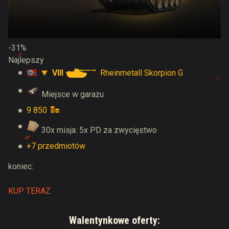
-31%
Najlepszy
VIII
Rheinmetall Skorpion G
Miejsce w garażu
9 850
30x misja: 5x PD za zwycięstwo
+7 przedmiotów
koniec:
KUP TERAZ
Walentynkowe oferty: