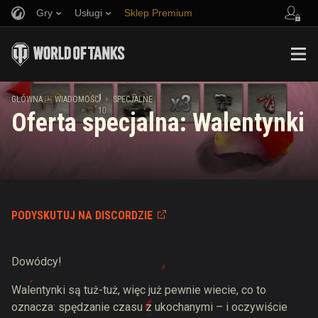
Gry
Usługi
Sklep Premium
Zwerbuj znajomego
Zasady fair play
Muzyka
Wsparcie Gracza
Discord
Wargaming.net Game Center
Centrum modów
Przewodnik po Twitch Drops
GŁÓWNA
WIADOMOŚCI
SPECJALNE
Oferta specjalna: Walentynki
Media
PODYSKUTUJ NA DISCORDZIE
Dowódcy!
Walentynki są tuż-tuż, więc już pewnie wiecie, co to
oznacza: spędzanie czasu z ukochanymi – i oczywiście