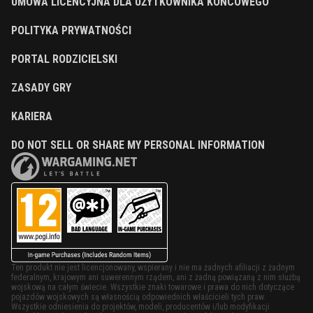
UMOWA LICENCYJNA DLA UŻYTKOWNIKA KOŃCOWEGO
POLITYKA PRYWATNOŚCI
PORTAL RODZICIELSKI
ZASADY GRY
KARIERA
DO NOT SELL OR SHARE MY PERSONAL INFORMATION
Ten produkt nie jest licencjonowany, wspierany i nie ma żadnych afiliacji z żadnym
federalnym, krajowym ani suwerennym rządem, ani z żadną powiązaną z nim służbą
wojskową na całym świecie. Wszystkie znaki towarowe i prawa do nich dotyczące
pojazdów wojskowych są własnością odpowiednich właścicieli tych praw.
Wszystkie odniesienia do projektów, modeli, producentów i/lub modyfikacji