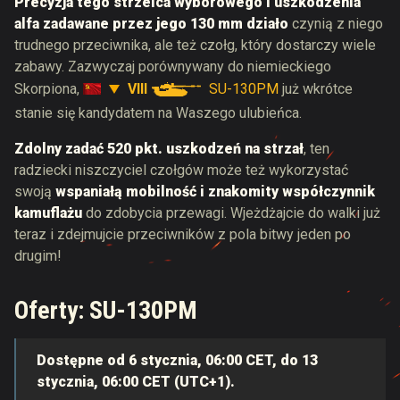
Precyzja tego strzelca wyborowego i uszkodzenia
alfa zadawane przez jego 130 mm działo
czynią z niego
trudnego przeciwnika, ale też czołg, który dostarczy wiele
zabawy. Zazwyczaj porównywany do niemieckiego
VIII
SU-130PM
Skorpiona,
już wkrótce
stanie się kandydatem na Waszego ulubieńca.
Zdolny zadać 520 pkt. uszkodzeń na strzał
, ten
radziecki niszczyciel czołgów może też wykorzystać
swoją
wspaniałą mobilność i znakomity
współczynnik
kamuflażu
do zdobycia przewagi.
Wjeżdżajcie do walki już
teraz i zdejmujcie przeciwników z pola bitwy jeden po
drugim!
Oferty: SU-130PM
Dostępne od
6 stycznia, 06:00 CET, do 13
stycznia, 06:00 CET (UTC+1).