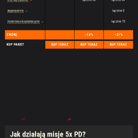
wyposażenie
łącznie 3
materiały eksploatacyjne
łącznie 75
ZNIŻKĘ
–12%
–21%
KUP PAKIET
KUP TERAZ
KUP TERAZ
KUP TERAZ
Jak działają misje 5x PD?