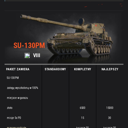
SU-130PM
VIII
PAKIET ZAWIERA
STANDARDOWY
KOMPLETNY
NAJLEPSZY
SU-130PM
załogę wyszkoloną w 100%
miejsce w garażu
złoto
6500
15000
misje 5x PD
15
30
rezerwy osobiste
łącznie 30
łącznie 30