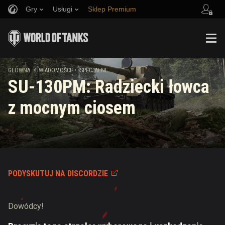
Gry
Usługi
Sklep Premium
Zwerbuj znajomego
Zasady fair play
Muzyka
Wsparcie Gracza
Discord
Wargaming.net Game Center
Centrum modów
Przewodnik po Twitch Drops
GŁÓWNA
WIADOMOŚCI
SPECJALNE
SU-130PM: Radziecki łowca
Media
z mocnym ciosem
PODYSKUTUJ NA DISCORDZIE
Dowódcy!