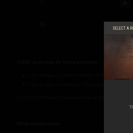
SELECT A R
Zniżki na dostęp do konta premium
:
3 dni dostępu do konta premium za 350 sztuk złot
7 dni dostępu do konta za 650 sztuk złota (zamias
Z kontem premium zdobywacie więcej doświadczenia i o
Th
Misja weekendowa
: