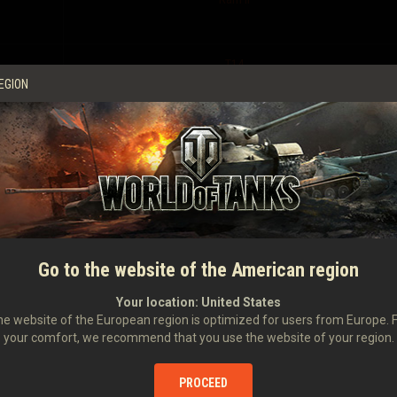
T14
EGION
a (zamiast 650)
t 1250)
Go to the website of the American region
trzymujecie więcej kredytów za każdą rozegraną bitwę!
Your location:
United States
e website of the European region is optimized for users from Europe. 
your comfort, we recommend that you use the website of your region.
PROCEED