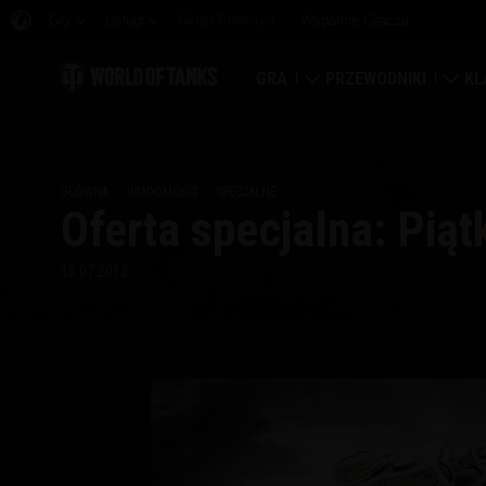
Gry
Usługi
Sklep Premium
Wsparcie Gracza
GRA
PRZEWODNIKI
KL
Pobierz teraz
Przewodnik nowicjusz
Tw
GŁÓWNA
WIADOMOŚCI
SPECJALNE
Odbierz kody bonusowe
Przewodnik ogólny
Ma
Oferta specjalna: Piąt
Wiadomości
Ekonomia gry
Kla
15.07.2013
Rankingi
Zabezpieczenie konta
Por
Aktualizacje
Osiągnięcia
Czołgopedia
Zasady fair play
Muzyka
Wargaming.net Game C