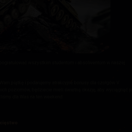
 Drops
y pogratulować wszystkim studentom i absolwentom w naszej
am piątkę i podarujemy atrakcyjne bonusy dla czołgów V
dnich poziomów, będziecie mieli świetną okazję, aby wyciągnąć j
aliśmy dla Was na ten weekend
:
ycięstwo