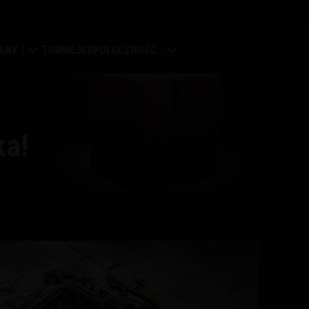
ANY
TURNIEJE
SPOŁECZNOŚĆ
a
ierdza
Mój profil
pa globalna
Wyszukaj graczy
ka!
syfikacja klanów
Zwerbuj znajomego
tal klanowy
Discord
Centrum modów
Media
enter