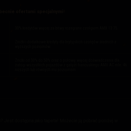
becnie ofertami specjalnymi
!
30% kredytów więcej za bitwy rozegrane czołgiem AMX 13 75.
Zniżki i dodatkowe kredyty dla brytyjskich czołgów średnich z
wyższych poziomów.
Zniżki od 30% do 50% oraz o połowę więcej doświadczenia dla
załogi wszystkich pojazdów z gałęzi francuskiego AMX AC mle. 46
niższych lub równych mu poziomem.
 Jest dostępna jako tapeta! Możecie ją pobrać poniżej w