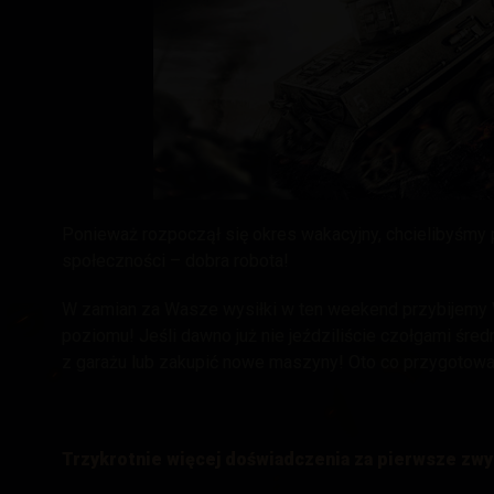
Przewodnik po Twitch
Ponieważ rozpoczął się okres wakacyjny, chcielibyśm
społeczności – dobra robota!
W zamian za Wasze wysiłki w ten weekend przybijemy W
poziomu! Jeśli dawno już nie jeździliście czołgami śre
z garażu lub zakupić nowe maszyny! Oto co przygotow
Trzykrotnie więcej doświadczenia za pierwsze zw