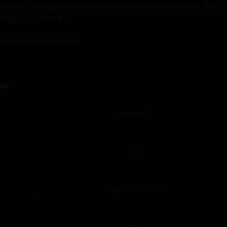
 tańsze. W dodatku za walkę tymi maszynami otrzymacie 50%
zołgu z poziomu V!
h i pojazdów premium
.
omu
:
Matilda IV
T-25
Matilda Black Prince
Ram II