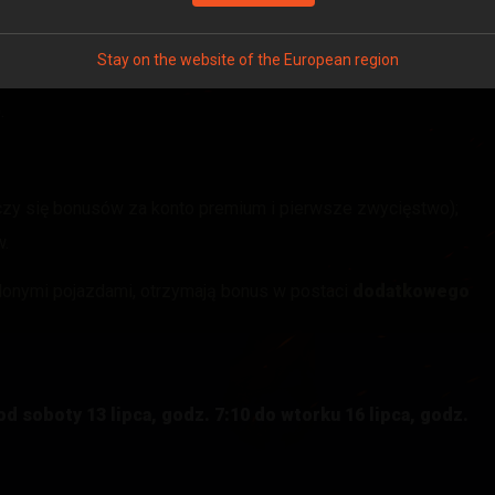
y żądnych bonusów!
Stay on the website of the European region
.
zy się bonusów za konto premium i pierwsze zwycięstwo);
w.
lonymi pojazdami, otrzymają bonus w postaci
dodatkowego
od soboty 13 lipca, godz. 7:10 do wtorku 16 lipca, godz.