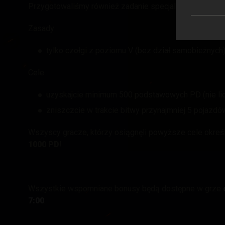
Przygotowaliśmy również zadanie specjalne dla gracz
Zasady:
tylko czołgi z poziomu V (bez dział samobieżnych)
Cele:
uzyskajcie minimum 500 podstawowych PD (nie lic
zniszczcie w trakcie bitwy przynajmniej 5 pojazdó
Wszyscy gracze, którzy osiągnęli powyższe cele okreś
1000 PD
!
Wszystkie wspomniane bonusy będą dostępne w grze
7:00
.