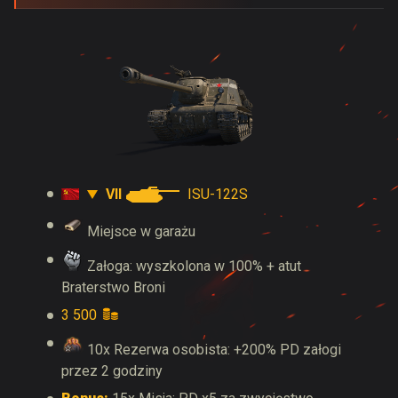
VII
ISU-122S
Miejsce w garażu
Załoga: wyszkolona w 100% + atut
Braterstwo Broni
3 500
10x Rezerwa osobista: +200% PD załogi
przez 2 godziny