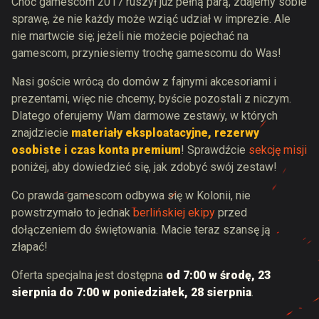
Choć gamescom 2017 ruszył już pełną parą, zdajemy sobie
sprawę, że nie każdy może wziąć udział w imprezie. Ale
nie martwcie się; jeżeli nie możecie pojechać na
gamescom, przyniesiemy trochę gamescomu do Was!
Nasi goście wrócą do domów z fajnymi akcesoriami i
prezentami, więc nie chcemy, byście pozostali z niczym.
Dlatego oferujemy Wam darmowe zestawy, w których
znajdziecie
materiały eksploatacyjne, rezerwy
osobiste i czas konta premium
! Sprawdźcie
sekcję misji
poniżej, aby dowiedzieć się, jak zdobyć swój zestaw!
Co prawda gamescom odbywa się w Kolonii, nie
powstrzymało to jednak
berlińskiej ekipy
przed
dołączeniem do świętowania. Macie teraz szansę ją
złapać!
Oferta specjalna jest dostępna
od 7:00 w środę, 23
sierpnia do 7:00 w poniedziałek, 28 sierpnia
.