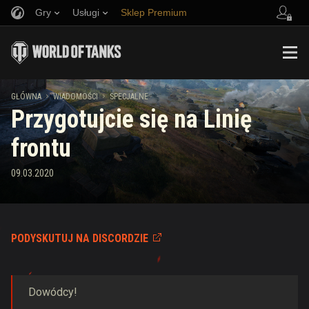
Gry
Usługi
Sklep Premium
Zwerbuj znajomego
Zasady fair play
Muzyka
Wsparcie Gracza
Discord
Wargaming.net Game Center
Centrum modów
Przewodnik po Twitch Drops
GŁÓWNA
WIADOMOŚCI
SPECJALNE
Przygotujcie się na Linię
Media
frontu
09.03.2020
PODYSKUTUJ NA DISCORDZIE
Dowódcy!