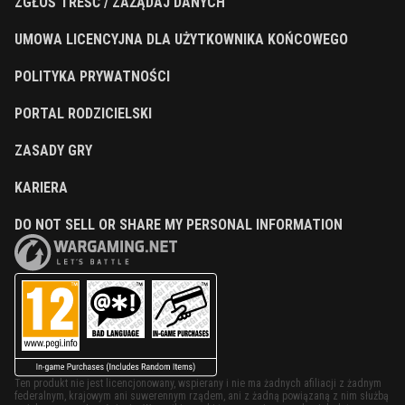
ZGŁOŚ TREŚĆ / ZAŻĄDAJ DANYCH
UMOWA LICENCYJNA DLA UŻYTKOWNIKA KOŃCOWEGO
POLITYKA PRYWATNOŚCI
PORTAL RODZICIELSKI
ZASADY GRY
KARIERA
DO NOT SELL OR SHARE MY PERSONAL INFORMATION
Ten produkt nie jest licencjonowany, wspierany i nie ma żadnych afiliacji z żadnym
federalnym, krajowym ani suwerennym rządem, ani z żadną powiązaną z nim służbą