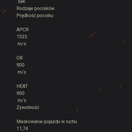
sek.
Rodzaje pocisków
Prędkość pocisku
APCR
1535
m/s
OB
900
m/s
HEAT
900
m/s
Żywotność
Maskowanie pojazdu w ruchu
11,74