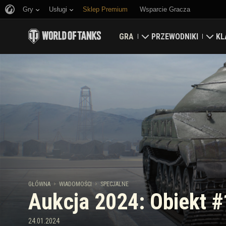
Gry
Usługi
Sklep Premium
Wsparcie Gracza
GRA
PRZEWODNIKI
KL
Pobierz teraz
Przewodnik nowicjusz
Tw
Odbierz kody bonusowe
Przewodnik ogólny
Ma
Wiadomości
Ekonomia gry
Kla
Rankingi
Zabezpieczenie konta
Aktualizacje
Osiągnięcia
GŁÓWNA
WIADOMOŚCI
SPECJALNE
Aukcja 2024: Obiekt 
Czołgopedia
Zasady fair play
Muzyka
Wargaming.net Game C
24.01.2024