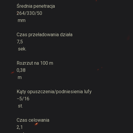
Średnia penetracja
264/330/50
mm
Czas przeładowania działa
7,5
sek.
Rozrzut na 100 m
0,38
m
Kąty opuszczenia/podniesienia lufy
−5/16
st.
Czas celowania
2,1