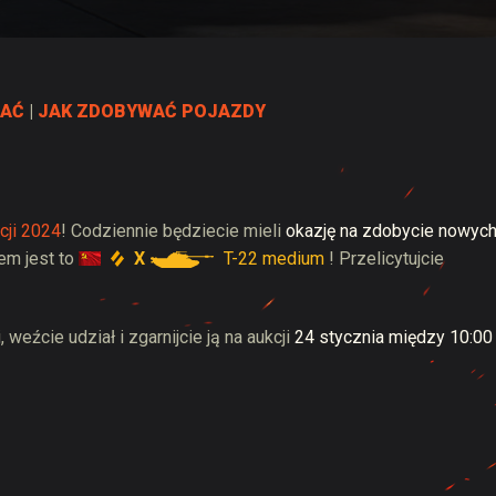
 Drops
RAĆ
|
JAK ZDOBYWAĆ POJAZDY
cji 2024
! Codziennie będziecie mieli
okazję na zdobycie nowych
X
T-22 medium
em jest to
! Przelicytujcie
 weźcie udział i zgarnijcie ją na aukcji
24 stycznia między 10:00