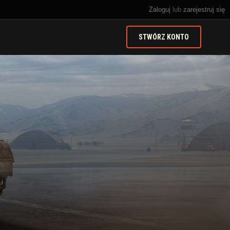
Zaloguj
lub
zarejestruj się
STWÓRZ KONTO