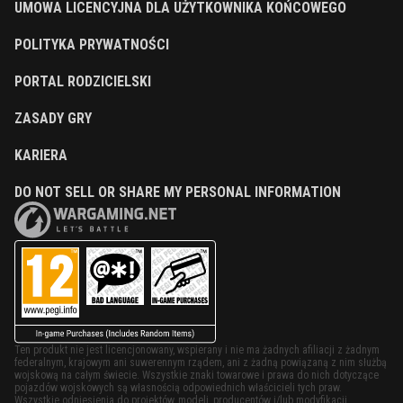
UMOWA LICENCYJNA DLA UŻYTKOWNIKA KOŃCOWEGO
POLITYKA PRYWATNOŚCI
PORTAL RODZICIELSKI
ZASADY GRY
KARIERA
DO NOT SELL OR SHARE MY PERSONAL INFORMATION
Ten produkt nie jest licencjonowany, wspierany i nie ma żadnych afiliacji z żadnym
federalnym, krajowym ani suwerennym rządem, ani z żadną powiązaną z nim służbą
wojskową na całym świecie. Wszystkie znaki towarowe i prawa do nich dotyczące
pojazdów wojskowych są własnością odpowiednich właścicieli tych praw.
Wszystkie odniesienia do projektów, modeli, producentów i/lub modyfikacji