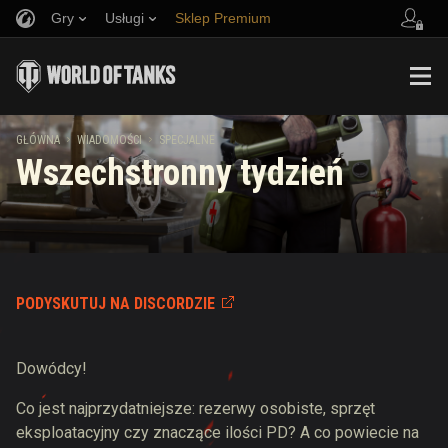
Gry
Usługi
Sklep Premium
Zwerbuj znajomego
Zasady fair play
Muzyka
Wsparcie Gracza
Discord
Wargaming.net Game Center
Centrum modów
Przewodnik po Twitch Drops
GŁÓWNA
WIADOMOŚCI
SPECJALNE
Wszechstronny tydzień
Media
PODYSKUTUJ NA DISCORDZIE
Dowódcy!
Co jest najprzydatniejsze: rezerwy osobiste, sprzęt
eksploatacyjny czy znaczące ilości PD? A co powiecie na