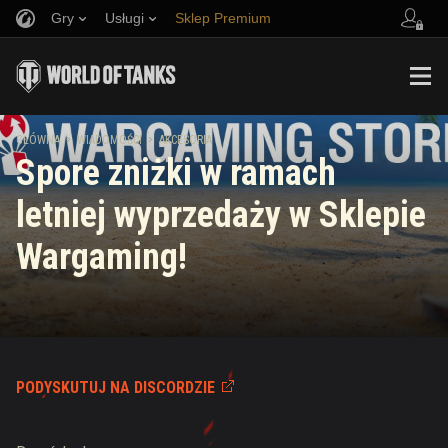
Gry
Usługi
Sklep Premium
Zwerbuj znajomego
Zasady fair play
Muzyka
Wsparcie Gracza
Discord
Wargaming.net Game Center
Centrum modów
Przewodnik po Twitch Drops
GŁÓWNA
WIADOMOŚCI
AKCESORIA
Spore zniżki w ramach
Media
letniej wyprzedaży w Sklepie
Wargaming!
PODYSKUTUJ NA DISCORDZIE