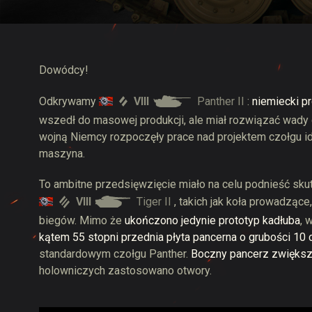
Przewodnik po Twitch
Dowódcy!
VIII
Panther II
Odkrywamy
:
niemiecki pr
wszedł do masowej produkcji, ale miał rozwiązać wady 
wojną Niemcy rozpoczęły prace nad projektem czołgu id
maszyna.
To ambitne przedsięwzięcie miało na celu podnieść sk
VIII
Tiger II
, takich jak koła prowadzące
biegów. Mimo że
ukończono jedynie prototyp kadłuba
, 
kątem 55 stopni przednia płyta pancerna o grubości 10
standardowym czołgu Panther.
Boczny pancerz zwiększ
holowniczych zastosowano otwory.