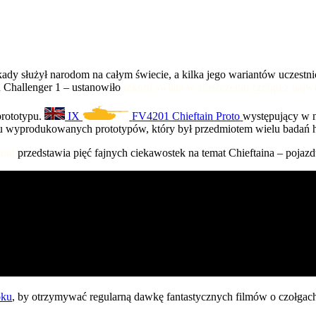
ekady służył narodom na całym świecie, a kilka jego wariantów uczest
 Challenger 1 – ustanowiło
rekord świata w zniszczeniu czołgu z najwi
prototypu.
IX
FV4201 Chieftain Proto
występujący w n
u wyprodukowanych prototypów, który był przedmiotem wielu badań h
land
przedstawia pięć fajnych ciekawostek na temat Chieftaina – pojazd
oku
, by otrzymywać regularną dawkę fantastycznych filmów o czołgach i