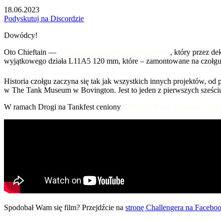
18.06.2023
Podyskutuj na Discordzie
Dowódcy!
Oto Chieftain —
rewolucyjny brytyjski czołg główny
, który przez d
wyjątkowego działa L11A5 120 mm, które – zamontowane na czołgu
Historia czołgu zaczyna się tak jak wszystkich innych projektów, od 
w The Tank Museum w Bovington. Jest to jeden z pierwszych sześci
W ramach Drogi na Tankfest ceniony
Richard „The Challenger” Cut
Spodobał Wam się film? Przejdźcie na
stronę Challengera na Facebo