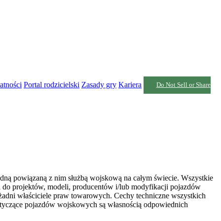
atności
Portal rodzicielski
Zasady gry
Kariera
Do Not Sell or Share
żadną powiązaną z nim służbą wojskową na całym świecie. Wszystkie
 do projektów, modeli, producentów i/lub modyfikacji pojazdów
żadni właściciele praw towarowych. Cechy techniczne wszystkich
otyczące pojazdów wojskowych są własnością odpowiednich