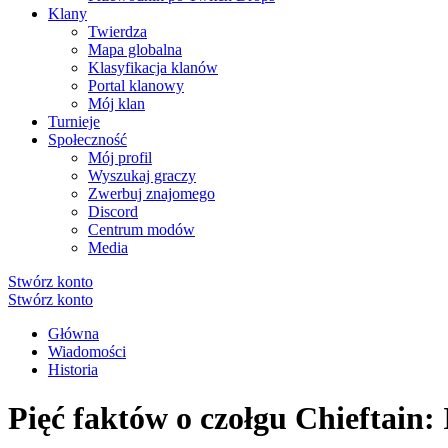
Klany
Twierdza
Mapa globalna
Klasyfikacja klanów
Portal klanowy
Mój klan
Turnieje
Społeczność
Mój profil
Wyszukaj graczy
Zwerbuj znajomego
Discord
Centrum modów
Media
Stwórz konto
Stwórz konto
Główna
Wiadomości
Historia
Pięć faktów o czołgu Chieftain: