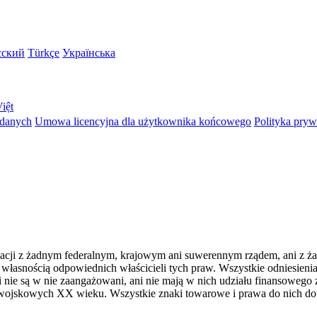
сский
Türkçe
Українська
iệt
 danych
Umowa licencyjna dla użytkownika końcowego
Polityka pryw
iliacji z żadnym federalnym, krajowym ani suwerennym rządem, ani z 
łasnością odpowiednich właścicieli tych praw. Wszystkie odniesienia
nie są w nie zaangażowani, ani nie mają w nich udziału finansowego 
wojskowych XX wieku. Wszystkie znaki towarowe i prawa do nich d