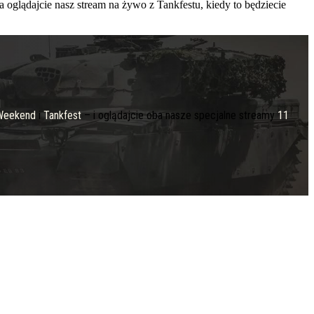
 oglądajcie nasz stream na żywo z Tankfestu, kiedy to będziecie
 Weekend
i
Tankfest
– i oglądajcie oba nasze specjalne streamy
11