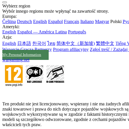
Wybierz region
Wybór innego regionu może wpłynąć na zawartość strony.
Europa:
Čeština
Deutsch
English
Español
Français
Italiano
Magyar
Polski
Ру
Ameryki:
English
Español — América Latina
Português
Azja:
English
日本語
한국어
ไทย
简体中文（新加坡)
繁體中文
Tiếng V
Wsparcie Gracza
Partnerzy
Program afiliacyjny
Zgłoś treść / Zażądaj
My Personal Information
wargaming.net
Ten produkt nie jest licencjonowany, wspierany i nie ma żadnych af
znaki towarowe i prawa do nich dotyczące pojazdów wojskowych są w
wojskowych wykorzystywane są w zgodzie z faktami historycznymi i 
modeli są szczegółowo odwzorowane, zgodnie z cechami pojazdów 
właścicieli tych praw.