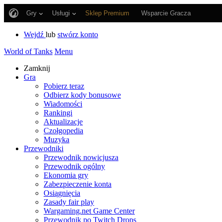
Gry
Usługi
Sklep Premium
Wsparcie Gracza
Wejdź
lub
stwórz konto
World of Tanks
Menu
Zamknij
Gra
Pobierz teraz
Odbierz kody bonusowe
Wiadomości
Rankingi
Aktualizacje
Czołgopedia
Muzyka
Przewodniki
Przewodnik nowicjusza
Przewodnik ogólny
Ekonomia gry
Zabezpieczenie konta
Osiągnięcia
Zasady fair play
Wargaming.net Game Center
Przewodnik po Twitch Drops