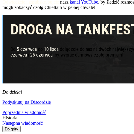
Odwiedźcie i zasubskrybujcie
nasz
kanał YouTube
, by śledzić rozmo
mogli zobaczyć czołg Chieftain w pełnej chwale!
DROGA NA TANKFES
DROGA NA TANKFES
Od
5 czerwca
do
10 lipca
dołączcie do nas na dwóch największy
czerwca
i
25 czerwca
, by wygrać darmowy czołg premium!
Do dzieła!
Podyskutuj na Discordzie
Poprzednia wiadomość
Historia
Następna wiadomość
Do góry