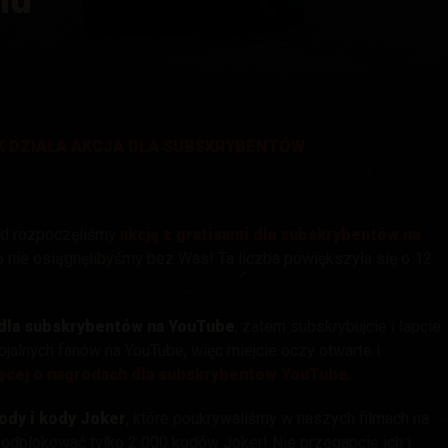
 Drops
K DZIAŁA AKCJA DLA SUBSKRYBENTÓW
ąd rozpoczęliśmy
akcję z gratisami dla subskrybentów na
o nie osiągnęlibyśmy bez Was! Ta liczba powiększyła się o 12
i dla subskrybentów na YouTube
, zatem subskrybujcie i łapcie
ojalnych fanów na YouTube, więc miejcie oczy otwarte i
ęcej o nagrodach dla subskrybentów YouTube
.
ody i kody Joker
, które poukrywaliśmy w naszych filmach na
odblokować tylko 2 000 kodów Joker! Nie przegapcie ich i