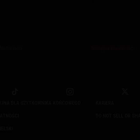
Wiadomości
Następna wiadomość
YJNA DLA UŻYTKOWNIKA KOŃCOWEGO
KARIERA
WATNOŚCI
DO NOT SELL OR SH
IELSKI