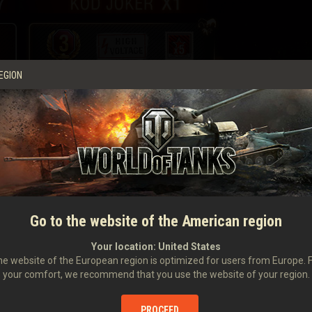
EGION
Kod Joker (?)
3 dni konta premium WoT
3 naklejki
Wysokie napięcie
Go to the website of the American region
3 misje 5x PD za zwycięstwo
Your location:
United States
e website of the European region is optimized for users from Europe. 
your comfort, we recommend that you use the website of your region.
PROCEED