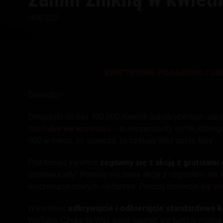
28.03.2022
Przewodnik po Twitch
KWIETNIOWE PODARUNKI
|
JA
Dowódcy!
Dołączyło do nas 100 000 nowych subskrybentów odk
YouTube we wrześniu
– to niesamowity wynik, któreg
000 w marcu, co oznacza, że czekają Was obfite łupy.
Pod koniec kwietnia
żegnamy się z
akcją z gratisam
ostatnie kody! Pojawią się nowe akcje z nagrodami dla l
wyczekujcie nowych wydarzeń.
Poniżej dowiecie się
wi
W kwietniu
odkrywajcie i odbierajcie standardowe k
YouTube. Czeka na Was wiele nagród, ale będzie można 