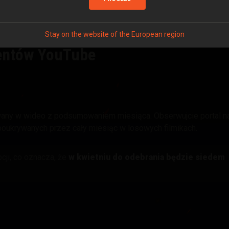
Stay on the website of the European region
bentów YouTube
wany w wideo z podsumowaniem miesiąca. Obserwujcie portal n
poukrywanych przez cały miesiąc w losowych filmikach.
ji, co oznacza, że
w kwietniu do odebrania będzie siedem