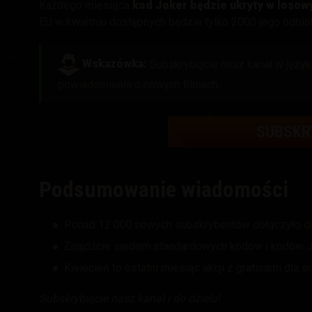
Każdego miesiąca
kod Joker będzie ukryty w loso
EU w kwietniu dostępnych będzie tylko 2000 jego odblok
Wskazówka:
Subskrybujcie nasz kanał w język
powiadomienia o nowych filmach.
SUBSKR
Podsumowanie wiadomości
Ponad 12 000 nowych subskrybentów dołączyło do
Znajdźcie siedem standardowych kodów i kodów Jo
Kwiecień to ostatni miesiąc akcji z gratisami dla
Subskrybujcie nasz kanał i do dzieła!