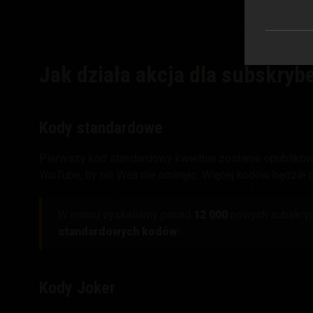
Jak działa akcja dla subskry
Kody standardowe
Pierwszy kod standardowy kwietnia zostanie opubliko
YouTube, by nic Was nie ominęło. Więcej kodów będzie 
W marcu zyskaliśmy ponad
12 000
nowych subskrypc
standardowych kodów
!
Kody Joker