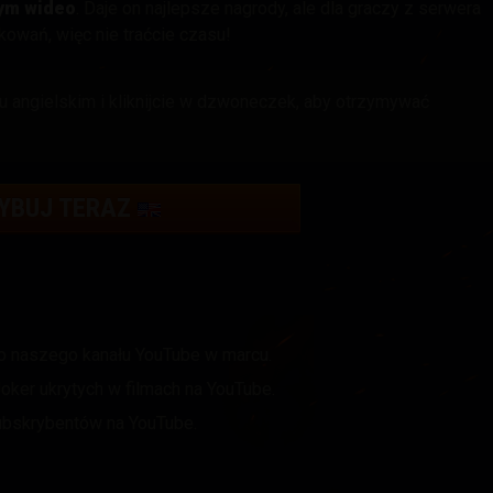
wym wideo
. Daje on najlepsze nagrody, ale dla graczy z serwera
owań, więc nie traćcie czasu!
u angielskim i kliknijcie w dzwoneczek, aby otrzymywać
YBUJ TERAZ
 naszego kanału YouTube w marcu.
ker ukrytych w filmach na YouTube.
 subskrybentów na YouTube.