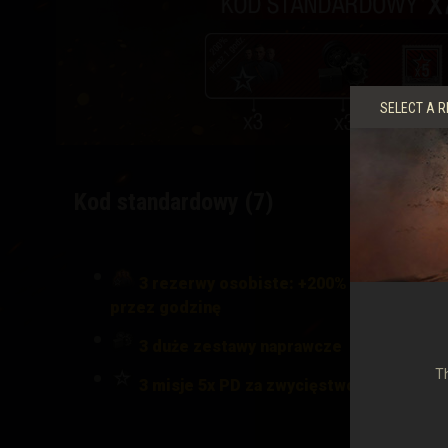
SELECT A R
Kod standardowy (7)
3 rezerwy osobiste: +200% PD załogi
przez godzinę
3
duże zestawy naprawcze
Th
3 misje 5x PD za zwycięstwo