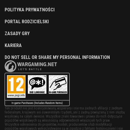
POLITYKA PRYWATNOŚCI
PORTAL RODZICIELSKI
ZASADY GRY
KARIERA
DO NOT SELL OR SHARE MY PERSONAL INFORMATION
Ten produkt nie jest licencjonowany, wspierany i nie ma żadnych afiliacji z żadnym
federalnym, krajowym ani suwerennym rządem, ani z żadną powiązaną z nim służbą
wojskową na całym świecie. Wszystkie znaki towarowe i prawa do nich dotyczące
pojazdów wojskowych są własnością odpowiednich właścicieli tych praw.
Wszystkie odniesienia do projektów, modeli, producentów i/lub modyfikacji
pojazdów wojskowych wykorzystywane są w zgodzie z faktami historycznymi i nie