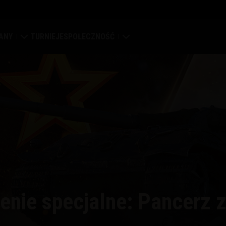
ANY
TURNIEJE
SPOŁECZNOŚĆ
a
ierdza
Mój profil
pa globalna
Wyszukaj graczy
syfikacja klanów
Zwerbuj znajomego
tal klanowy
Discord
Centrum modów
enie specjalne: Pancerz 
Media
enter