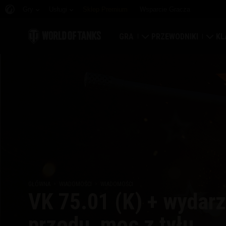
Gry
Usługi
Sklep Premium
Wsparcie Gracza
GRA
PRZEWODNIKI
KL
Pobierz teraz
Przewodnik nowicjusz
Tw
Odbierz kody bonusowe
Przewodnik ogólny
Ma
Wiadomości
Ekonomia gry
Kla
Rankingi
Zabezpieczenie konta
Por
Aktualizacje
Osiągnięcia
GŁÓWNA
WIADOMOŚCI
WIADOMOŚCI
VK 75.01 (K) + wydarz
Czołgopedia
Zasady fair play
przodu, moc z tyłu
Muzyka
Wargaming.net Game C