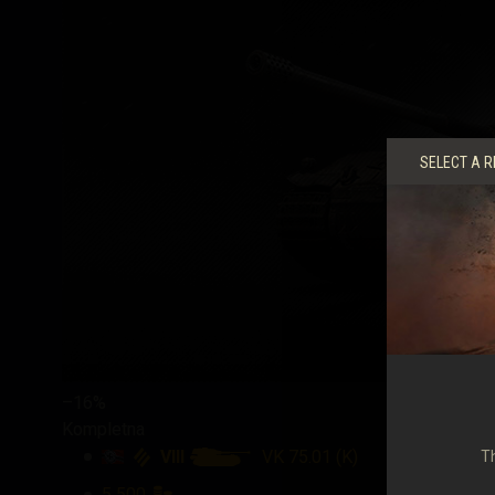
SELECT A R
–16%
Kompletna
VIII
VK 75.01 (K)
Th
5 500