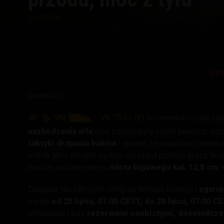
24.07.2020
Przewodnik po Twitch
OF
Dowódcy!
VIII
VK 75.01 (K)
to niemiecki czołg cię
uszkodzenia alfa
oraz posiadający ciężki pancerz, sz
taktyki drapania boków
i sprawi, że pojazd ten stanie
jednak jakiś śmiałek będzie się starał przebić przez lin
Waszej solidnej wieży,
młota bojowego kal. 12,8 cm
,
Dodajcie ten olbrzymi czołg do Waszej kolekcji i
zgarni
trwało
od 25 lipca, 07:00 CEST, do 28 lipca, 07:00 
wynagrodzi was
rezerwami osobistymi, doświadczen