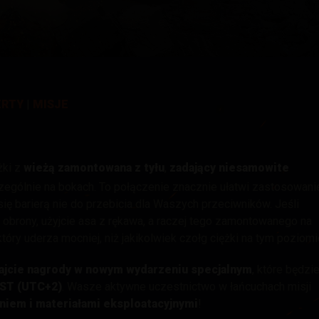
 Drops
ERTY
|
MISJE
żki z
wieżą zamontowana z tyłu
,
zadający niesamowite
czególnie na bokach. To połączenie znacznie ułatwi zastosowani
 się barierą nie do przebicia dla Waszych przeciwników. Jeśli
ię obrony, użyjcie asa z rękawa, a raczej tego zamontowanego na
 który uderza mocniej, niż jakikolwiek czołg ciężki na tym poziomi
ajcie nagrody w nowym wydarzeniu specjalnym
, które będzi
CEST (UTC+2)
. Wasze aktywne uczestnictwo w łańcuchach misji
iem i materiałami eksploatacyjnymi
!