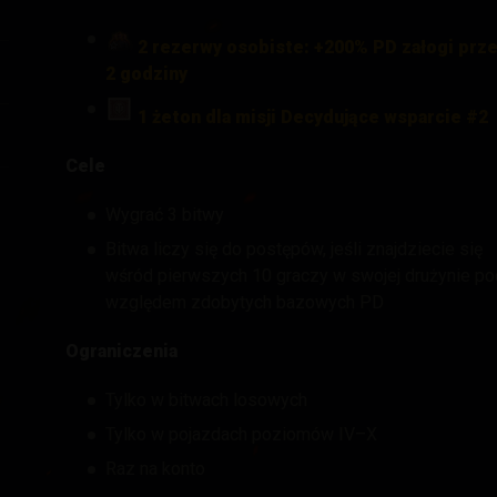
2 rezerwy osobiste: +200% PD załogi prz
2 godziny
1 żeton dla misji Decydujące wsparcie #2
Cele
Wygrać 3 bitwy
Bitwa liczy się do postępów, jeśli znajdziecie się
wśród pierwszych 10 graczy w swojej drużynie po
względem zdobytych bazowych PD
Ograniczenia
Tylko w bitwach losowych
Tylko w pojazdach poziomów IV–X
Raz na konto