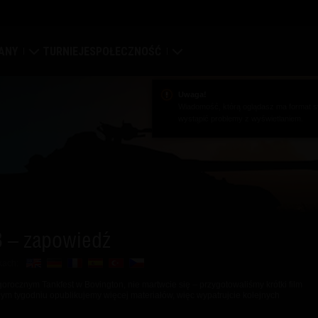
ANY
TURNIEJE
SPOŁECZNOŚĆ
a
ierdza
Mój profil
Uwaga!
Wiadomość, którą oglądasz ma format st
wystąpić problemy z wyświetlaniem.
pa globalna
Wyszukaj graczy
syfikacja klanów
Zwerbuj znajomego
tal klanowy
Discord
3 – zapowiedź
Centrum modów
kach:
Media
orocznym Tankfest w Bovington, nie martwcie się – przygotowaliśmy krótki film
ym tygodniu opublikujemy więcej materiałów, więc wypatrujcie kolejnych
enter