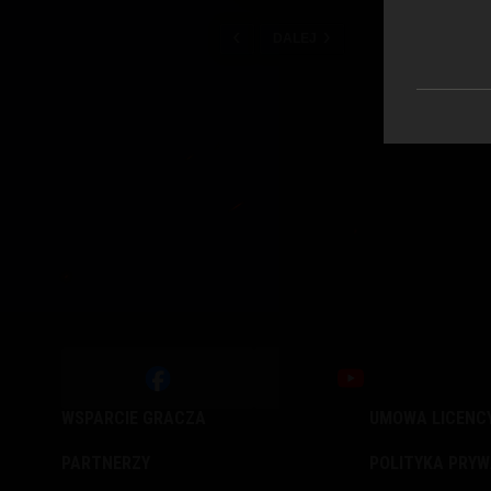
DALEJ
WSPARCIE GRACZA
UMOWA LICENC
PARTNERZY
POLITYKA PRY