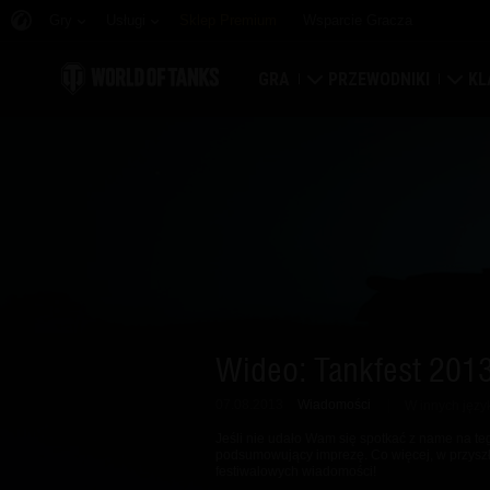
Gry
Usługi
Sklep Premium
Wsparcie Gracza
GRA
PRZEWODNIKI
KL
Pobierz teraz
Przewodnik nowicjusz
Tw
Odbierz kody bonusowe
Przewodnik ogólny
Ma
Wiadomości
Ekonomia gry
Kla
Rankingi
Zabezpieczenie konta
Por
Wideo: Tankfest 201
Aktualizacje
Osiągnięcia
07.08.2013
Wiadomości
W innych języ
Czołgopedia
Zasady fair play
Jeśli nie udało Wam się spotkać z name na teg
podsumowujący imprezę. Co więcej, w przyszł
festiwalowych wiadomości!
Muzyka
Wargaming.net Game C