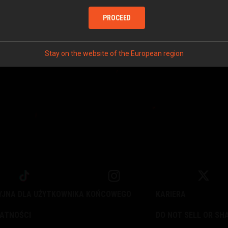
PROCEED
Stay on the website of the European region
YJNA DLA UŻYTKOWNIKA KOŃCOWEGO
KARIERA
WATNOŚCI
DO NOT SELL OR SH