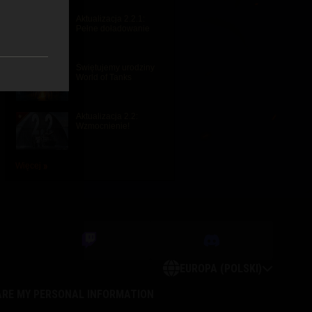
Aktualizacja 2.2.1:
Pełne doładowanie
Świętujemy urodziny
World of Tanks
Aktualizacja 2.2:
Wzmocnienie!
Więcej
EUROPA (POLSKI)
ARE MY PERSONAL INFORMATION