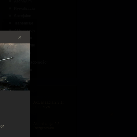
Archiwum
Rywalizacja
Specjalne
Transmisje
Aktualizacje
Akcesoria
Przewodniki
loginnews
Ważne wiadomości
Wszystkie
WAŻNE
Aktualizacja 2.3.1:
Letni zryw
Aktualizacja 2.3:
For
Rozgrzewka