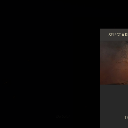
Przewodnik po Twitch
SELECT A R
Do boju!
Th