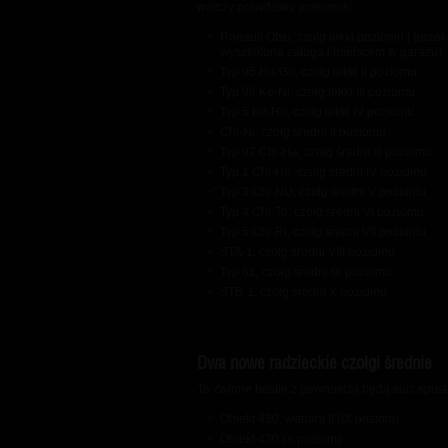
walczy prawdziwy wojownik!
Renault Otsu, czołg lekki poziomu I (prz
wyszkoloną załogą i miejscem w garażu)
Typ 95 Ha-Go, czołg lekki II poziomu
Typ 98 Ke-Ni, czołg lekki III poziomu
Typ 5 Ke-Ho, czołg lekki IV poziomu
Chi-Ni, czołg średni II poziomu
Typ 97 Chi-Ha, czołg średni III poziomu
Typ 1 Chi-He, czołg średni IV poziomu
Typ 3 Chi-NU, czołg średni V poziomu
Typ 4 Chi-To, czołg średni VI poziomu
Typ 5 Chi-Ri, czołg średni VII poziomu
STA-1, czołg średni VIII poziomu
Typ 61, czołg średni IX poziomu
STB-1, czołg średni X poziomu
Dwa nowe radzieckie czołgi średnie
Te zwinne bestie z pewnością będą siać spust
Obiekt 430, wariant II (IX poziom)
Obiekt 430 (X poziom)