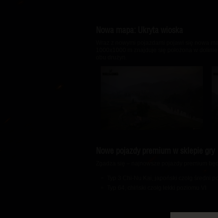
Nowa mapa: Ukryta wioska
Wraz z nowymi pojazdami pojawi się nowa ma
1000x1000 m znajduje się położona w dolinie
obu drużyn.
Nowe pojazdy premium w sklepie gry
Zgadza się – najnowsze pojazdy premium będą
Typ 3 Chi-Nu Kai, japoński czołg średni 
Typ 64, chiński czołg lekki poziomu VI