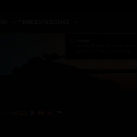
ANY
TURNIEJE
SPOŁECZNOŚĆ
a
ierdza
Mój profil
Uwaga!
Wiadomość, którą oglądasz ma format st
wystąpić problemy z wyświetlaniem.
pa globalna
Wyszukaj graczy
syfikacja klanów
Zwerbuj znajomego
tal klanowy
Discord
Centrum modów
kach:
Media
enter