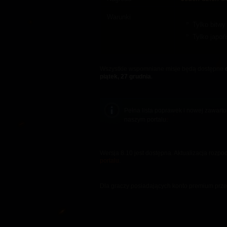
Warunki
Tylko bitwy
Tylko japoń
Wszystkie wspomniane misje będą dostępne
o
piątek, 27 grudnia
.
Pełna lista poprawek i nowej zawartoś
naszym portalu.
Wersja 8.10 jest dostępna. Aktualizacja rozpo
portalu
.
Dla graczy posiadających konto premium prz