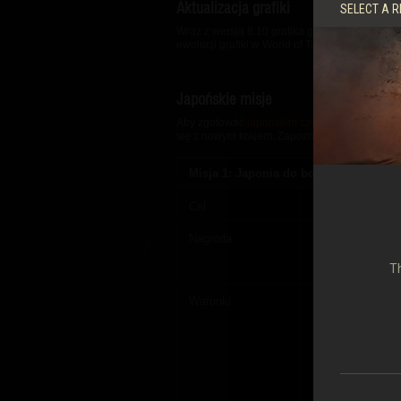
Aktualizacja grafiki
SELECT A R
Wraz z wersją 8.10 grafika gry została uspr
ewolucji grafiki w World of Tanks od czasu p
Japońskie misje
Aby zgotować
japońskim czołgom
gorące powi
się z nowym krajem. Zapoznajcie się z nowym
Misja 1: Japonia do boju!
Cel
Odnieść 15 zwyc
Nagroda
10 du
Th
Warunki
Tylko bitwy 
Tylko japońsk
Misję można
Dzień zaczyna si