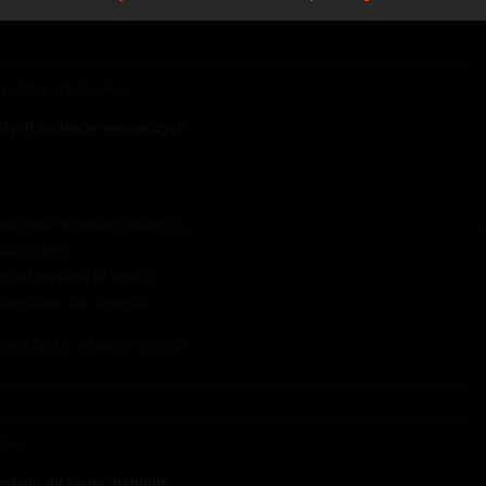
ojazdów przeciwnika.
użych zestawów naprawczych
pna tylko w bitwach losowych.
kie czołgi.
zdy od poziomu IV wzwyż.
 wykonać raz dziennie.
ię o 06:10, a kończy o 06:00.
itew.
ostępu do konta premium