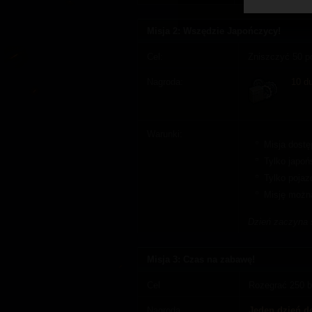
Misja 2: Wszędzie Japończycy!
Cel:
Zniszczyć 50 p
Nagroda:
10 d
Warunki:
Misja dostę
Tylko japońs
Tylko poja
Misję można
Dzień zaczyna s
Misja 3: Czas na zabawę!
Cel
Rozegrać 250 b
Nagroda
Jeden dzień d