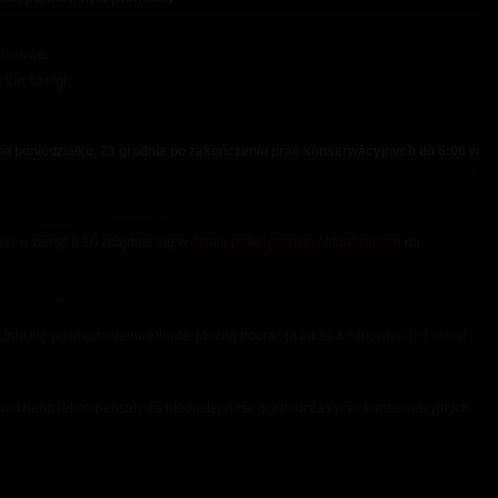
 losowe.
skie czołgi.
d poniedziałku, 23 grudnia po zakończeniu prac konserwacyjnych do 6:00 w
ci w wersji 8.10 znajduje się w
dziale poświęconym aktualizacjom
na
cznie się po uruchmieniu klienta. Można pobrać ją także z
odpowiedniej sekcji
ewidziano rekompensatę za niedostępność gry podczas prac konserwacyjnych.