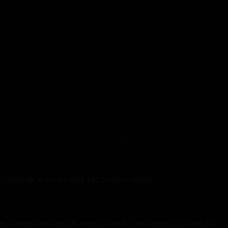
 Drops
 poprawek - to esencja wersji 8.10. Dowódcy, do boju!
nym stalowym samurajom z Dalekiego Wschodu i pokażcie nieprzyjaciołom, jak