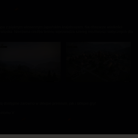
pa z pięknym wiosennym japońskim krajobrazem. Na obszarze wielkości
 wioska. Nierówna rzeźba terenu wprowadza szereg możliwości taktycznych dla
 dostępne zarówno w sklepie premium, jak i sklepie gry!
poziomu V