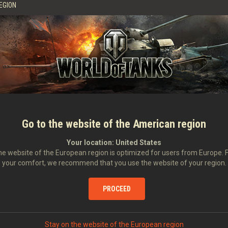
EGION
awniona. Z pewnością od razu zauważycie różnicę, ale szczegółowe omówienie
remiery gry znajdziecie w stworzonym przez nas
materiale wideo
!
tanie, przygotowaliśmy szereg misji specjalnych, które pozwolą Wam oswoić
 drzewem technologicznym i zyskajcie duże nagrody za wykonywanie misji!
ięstw.
Go to the website of the American region
żych apteczek
Your location:
United States
e website of the European region is optimized for users from Europe. 
your comfort, we recommend that you use the website of your region.
losowe.
PROCEED
ie czołgi.
 wykonać raz dziennie.
ę o 06:10, a kończy o 06:00.
Stay on the website of the European region