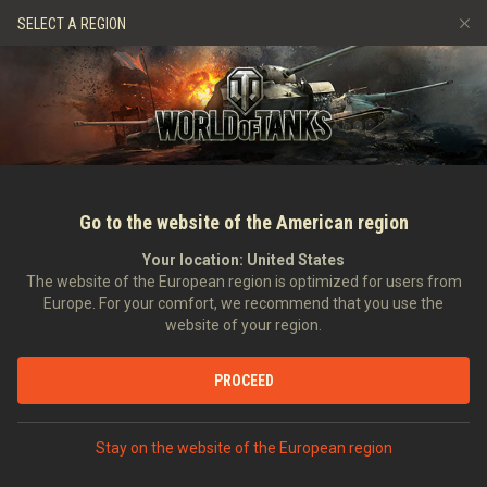
Gry
Usługi
Sklep Premium
Wsparcie Gracza
SELECT A REGION
Zwerbuj znajomego
Zasady fair play
Muzyka
Discord
Wargaming.net Game Center
Centrum modów
Przewodnik po Twitch Drops
Media
Go to the website of the American region
Your location:
United States
The website of the European region is optimized for users from
Europe. For your comfort, we recommend that you use the
website of your region.
Wersja 9.15: Ulepszenie warstwy te
PROCEED
13.06.2016
Wiadomości
W innych językach:
Stay on the website of the European region