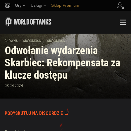
Gry
Usługi
Sklep Premium
Zwerbuj znajomego
Zasady fair play
Muzyka
Wsparcie Gracza
Discord
Wargaming.net Game Center
Centrum modów
Przewodnik po Twitch Drops
GŁÓWNA
WIADOMOŚCI
WIADOMOŚCI
Odwołanie wydarzenia
Media
Skarbiec: Rekompensata za
klucze dostępu
03.04.2024
PODYSKUTUJ NA DISCORDZIE