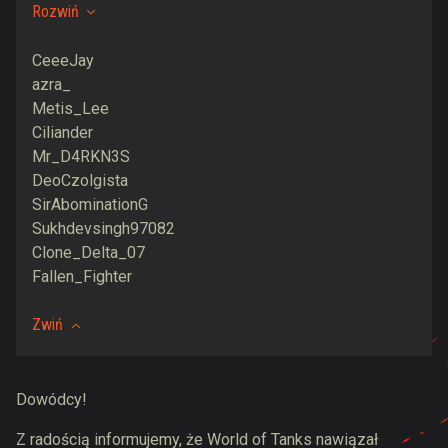
Rozwiń
CeeeJay
azra_
Metis_Lee
Ciliander
Mr_D4RKN3S
DeoCzolgista
SirAbominationG
Sukhdevsingh97082
Clone_Delta_07
Fallen_Fighter
Zwiń
Dowódcy!
Z radością informujemy, że World of Tanks nawiązał