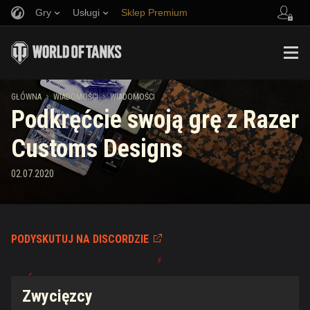
Gry
Usługi
Sklep Premium
Zwerbuj znajomego
Zasady fair play
Muzyka
Wsparcie Gracza
Discord
Wargaming.net Game Center
Centrum modów
Przewodnik po Twitch Drops
GŁÓWNA
WIADOMOŚCI
WIADOMOŚCI
Podkręćcie swoją grę z Razer
Media
Customs Designs
02.07.2020
PODYSKUTUJ NA DISCORDZIE
Zwycięzcy