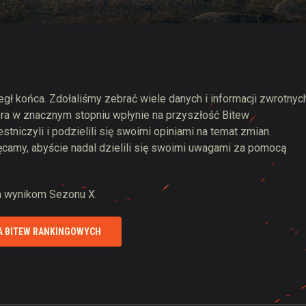
 Drops
gł końca. Zdołaliśmy zebrać wiele danych i informacji zwrotnych
tóra w znacznym stopniu wpłynie na przyszłość Bitew
tniczyli i podzielili się swoimi opiniami na temat zmian.
ęcamy, abyście nadal dzielili się swoimi uwagami za pomocą
m wynikom Sezonu X.
A BITEW RANKINGOWYCH