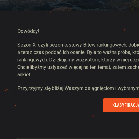
Przewodnik po Twitch
Dowódcy!
Sezon X, czyli sezon testowy Bitew rankingowych, dobie
a teraz czas poddać ich ocenie. Była to ważna próba, k
rankingowych. Dziękujemy wszystkim, którzy w niej uczes
Chcielibyśmy usłyszeć więcej na ten temat, zatem zach
ankiet.
Przyjrzyjmy się bliżej Waszym osiągnięciom i wybrany
KLASYFIKACJ