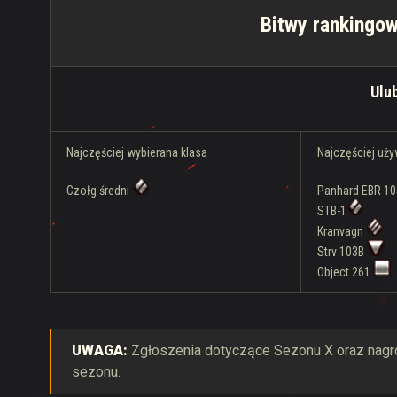
Bitwy rankingow
Ulu
Najczęściej wybierana klasa
Najczęściej uż
Czołg średni
Panhard EBR 1
STB-1
Kranvagn
Strv 103B
Object 261
UWAGA:
Zgłoszenia dotyczące Sezonu X oraz nagró
sezonu.