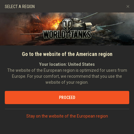
Gry
Usługi
Sklep Premium
SELECT A REGION
Zwerbuj znajomego
Zasady fair play
Muzyka
Wsparcie Gracza
Discord
Wargaming.net Game Center
Centrum modów
Przewodnik po Twitch Drops
GŁÓWNA
WIADOMOŚCI
WIADOMOŚCI
World of Tanks: Nadchodzi
Go to the website of the American region
Media
kolekcja jemiołowa!
Your location:
United States
The website of the European region is optimized for users from
26.01.2021
Europe. For your comfort, we recommend that you use the
website of your region.
PROCEED
PODYSKUTUJ NA DISCORDZIE
Stay on the website of the European region