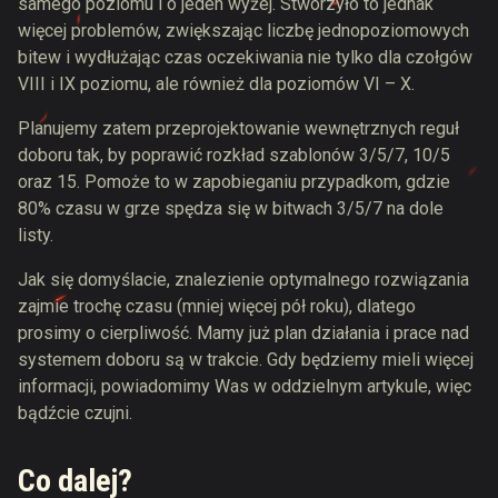
samego poziomu i o jeden wyżej. Stworzyło to jednak
więcej problemów, zwiększając liczbę jednopoziomowych
bitew i wydłużając czas oczekiwania nie tylko dla czołgów
VIII i IX poziomu, ale również dla poziomów VI – X.
Planujemy zatem przeprojektowanie wewnętrznych reguł
doboru tak, by poprawić rozkład szablonów 3/5/7, 10/5
oraz 15. Pomoże to w zapobieganiu przypadkom, gdzie
80% czasu w grze spędza się w bitwach 3/5/7 na dole
listy.
Jak się domyślacie, znalezienie optymalnego rozwiązania
zajmie trochę czasu (mniej więcej pół roku), dlatego
prosimy o cierpliwość. Mamy już plan działania i prace nad
systemem doboru są w trakcie. Gdy będziemy mieli więcej
informacji, powiadomimy Was w oddzielnym artykule, więc
bądźcie czujni.
Co dalej?