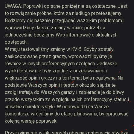
UWAGA: Poprawki opisane poniżej nie są ostateczne. Jest
to rozwiązanie próbne, które za niedługo przetestujemy.
Będziemy się bacznie przyglądać wszelkim problemom i
wprowadzimy dalsze zmiany w miarę potrzeb, a
jednocześnie będziemy Was informować o aktualnych
postępach.
W maju testowaliśmy zmiany w KV-5. Gdyby zostały
zaakceptowane przez graczy, wprowadzilibyśmy je
również w innych preferencyjnych czołgach. Jednakże
wyniki testów nie były zgodne z oczekiwaniami i
większość opinii graczy na ten temat była negatywna. Na
podstawie Waszych opinii i testów okazało się, że te
czołgi trafiają do Waszych garaży i zabieracie je do bitwy
przede wszystkim ze względu na ich preferencyjny status i
unikalne charakterystyki. W odpowiedzi na Wasze
komentarze wróciliśmy do etapu planowania, by opracować
kolejną wersję poprawek.
Przyjrzyjmy się, w jaki sposób obecna konfiguracja stwarza