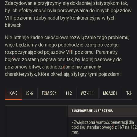
Zdecydowanie przyjrzymy się dokładniej statystykom tak,
by ich efektywność była porównywalna do innych pojazdów
VIII poziomu i żeby nadal były konkurencyjne w tych
bitwach.
Nie istnieje żadne całościowe rozwiązanie tego problemu,
więc będziemy do niego podchodzić czołg po czołgu,
rozpoczynając od pojazdów VIII poziomu. Parametry
bojowe zostaną poprawione tak, by lepiej pasowały do
poziomów bitwy, a jednocześnie nie zmieniły
charakterystyk, które określają styl gry tymi pojazdami.
KV-5
IS-6
FCM 50 t
112
WZ-111
M6A2E1
T-34-3
SUGEROWANE ULEPSZENIA
- Zwiększona wartość penetracji dla
pocisku standardowego z 167 na 182
mm.