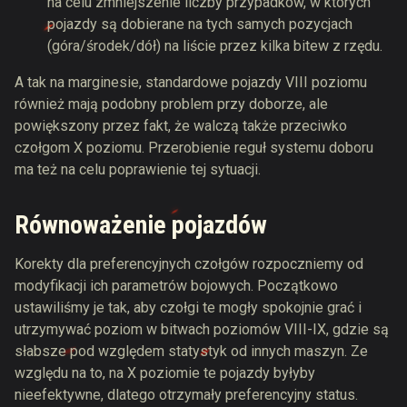
na celu zmniejszenie liczby przypadków, w których
pojazdy są dobierane na tych samych pozycjach
(góra/środek/dół) na liście przez kilka bitew z rzędu.
A tak na marginesie, standardowe pojazdy VIII poziomu
również mają podobny problem przy doborze, ale
powiększony przez fakt, że walczą także przeciwko
czołgom X poziomu. Przerobienie reguł systemu doboru
ma też na celu poprawienie tej sytuacji.
Równoważenie pojazdów
Korekty dla preferencyjnych czołgów rozpoczniemy od
modyfikacji ich parametrów bojowych. Początkowo
ustawiliśmy je tak, aby czołgi te mogły spokojnie grać i
utrzymywać poziom w bitwach poziomów VIII-IX, gdzie są
słabsze pod względem statystyk od innych maszyn. Ze
względu na to, na X poziomie te pojazdy byłyby
nieefektywne, dlatego otrzymały preferencyjny status.