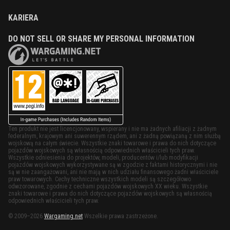
KARIERA
DO NOT SELL OR SHARE MY PERSONAL INFORMATION
Ten produkt nie jest licencjonowany, wspierany i nie ma żadnych afiliacji z żadnym
federalnym, krajowym ani suwerennym rządem, ani z żadną powiązaną z nim służbą
wojskową na całym świecie. Wszystkie znaki towarowe i prawa do nich dotyczące
pojazdów wojskowych są własnością odpowiednich właścicieli tych praw.
Wszystkie odniesienia do projektów, modeli, producentów i/lub modyfikacji
pojazdów wojskowych wykorzystywane są w zgodzie z faktami historycznymi i nie
są w nie zaangażowani, ani nie mają w nich udziału finansowego żadni właściciele
praw towarowych. Cechy techniczne wszystkich modeli są szczegółowo
odwzorowane, zgodnie z cechami pojazdów wojskowych XX wieku. Wszystkie
znaki towarowe i prawa do nich dotyczące pojazdów wojskowych są własnością
odpowiednich właścicieli tych praw.
© 2009–2026
Wargaming.net
Wszelkie prawa zastrzeżone.