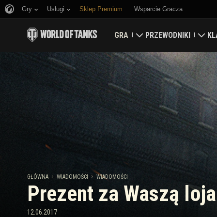
Gry
Usługi
Sklep Premium
Wsparcie Gracza
GRA
PRZEWODNIKI
KL
Pobierz teraz
Przewodnik nowicjusz
Tw
Odbierz kody bonusowe
Przewodnik ogólny
Ma
Wiadomości
Ekonomia gry
Kla
Rankingi
Zabezpieczenie konta
Aktualizacje
Osiągnięcia
GŁÓWNA
WIADOMOŚCI
WIADOMOŚCI
Prezent za Waszą loj
Czołgopedia
Zasady fair play
Muzyka
Wargaming.net Game C
12.06.2017