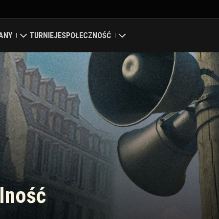
ANY
TURNIEJE
SPOŁECZNOŚĆ
a
ierdza
Mój profil
pa globalna
Wyszukaj graczy
syfikacja klanów
Zwerbuj znajomego
Discord
Centrum modów
alność
Media
enter