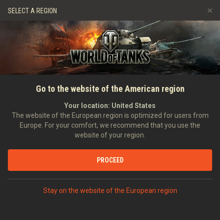
Gry
Usługi
Sklep Premium
SELECT A REGION
Zwerbuj znajomego
Zasady fair play
Muzyka
Wsparcie Gracza
Discord
Wargaming.net Game Center
Centrum modów
Przewodnik po Twitch Drops
GŁÓWNA
WIADOMOŚCI
WIADOMOŚCI
Polityka Fair Play
Go to the website of the American region
Media
08.11.2016
Your location:
United States
The website of the European region is optimized for users from
Europe. For your comfort, we recommend that you use the
website of your region.
PODYSKUTUJ NA DISCORDZIE
PROCEED
Dowódcy!
Stay on the website of the European region
W tym roku ciężko pracowaliśmy, by uwzględnić Wasze
opinie i ulepszyć najważniejsze aspekty gry. Jednym z