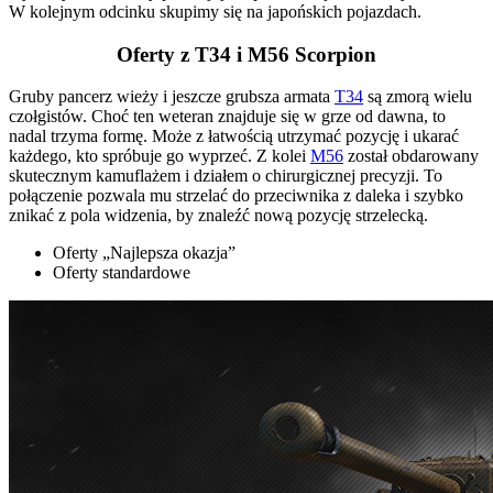
W kolejnym odcinku skupimy się na japońskich pojazdach.
Oferty z T34 i M56 Scorpion
Gruby pancerz wieży i jeszcze grubsza armata
T34
są zmorą wielu
czołgistów. Choć ten weteran znajduje się w grze od dawna, to
nadal trzyma formę. Może z łatwością utrzymać pozycję i ukarać
każdego, kto spróbuje go wyprzeć. Z kolei
M56
został obdarowany
skutecznym kamuflażem i działem o chirurgicznej precyzji. To
połączenie pozwala mu strzelać do przeciwnika z daleka i szybko
znikać z pola widzenia, by znaleźć nową pozycję strzelecką.
Oferty „Najlepsza okazja”
Oferty standardowe