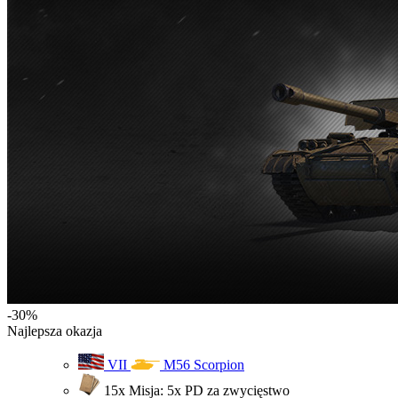
-30%
Najlepsza okazja
VII
M56 Scorpion
15x Misja: 5x PD za zwycięstwo