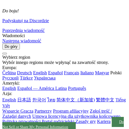
Do boju!
Podyskutuj na Discordzie
Poprzednia wiadomość
Wiadomości
Następna wiadomość
Do góry
Wybierz region
Wybór innego regionu może wpłynąć na zawartość strony.
Europa:
Čeština
Deutsch
English
Español
Français
Italiano
Magyar
Polski
Русский
Türkçe
Українська
Ameryki:
English
Español — América Latina
Português
Azja:
English
日本語
한국어
ไทย
简体中文（新加坡)
繁體中文
Tiếng
Việt
Wsparcie Gracza
Partnerzy
Program afiliacyjny
Zgłoś treść /
Zażądaj danych
Umowa licencyjna dla użytkownika końcowego
Polityka prywatności
Portal rodzicielski
Zasady gry
Kariera
Do
Not Sell or Share My Personal Information