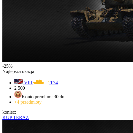
-25%
Najlepsza okazja
VIII
T34
2 500
Konto premium: 30 dni
+4 przedmioty
koniec:
KUP TERAZ