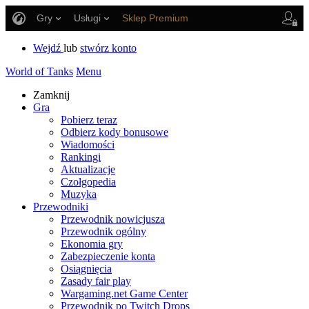
Gry
Usługi
Sklep Premium
Wsparcie Gracza
Wejdź
lub
stwórz konto
World of Tanks
Menu
Zamknij
Gra
Pobierz teraz
Odbierz kody bonusowe
Wiadomości
Rankingi
Aktualizacje
Czołgopedia
Muzyka
Przewodniki
Przewodnik nowicjusza
Przewodnik ogólny
Ekonomia gry
Zabezpieczenie konta
Osiągnięcia
Zasady fair play
Wargaming.net Game Center
Przewodnik po Twitch Drops