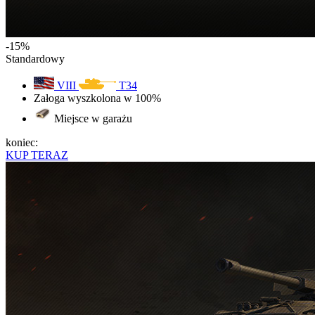
-15%
Standardowy
VIII
T34
Załoga wyszkolona w 100%
Miejsce w garażu
koniec:
KUP TERAZ