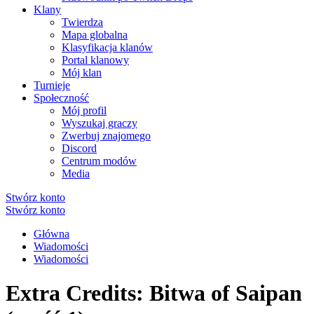
Klany
Twierdza
Mapa globalna
Klasyfikacja klanów
Portal klanowy
Mój klan
Turnieje
Społeczność
Mój profil
Wyszukaj graczy
Zwerbuj znajomego
Discord
Centrum modów
Media
Stwórz konto
Stwórz konto
Główna
Wiadomości
Wiadomości
Extra Credits: Bitwa of Saipan