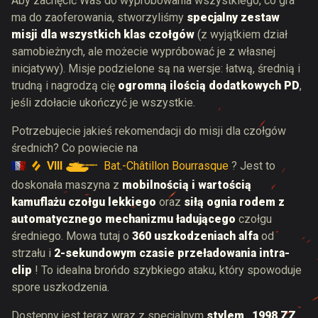
Aby zachęcić Was do wypróbowania wszystkiego, co gra
ma do zaoferowania, stworzyliśmy
specjalny zestaw
misji dla wszystkich klas czołgów
(z wyjątkiem dział
samobieżnych, ale możecie wypróbować je z własnej
inicjatywy). Misje podzielone są na wersje: łatwą, średnią i
trudną i nagrodzą cię
ogromną ilością dodatkowych PD
,
jeśli zdołacie ukończyć je wszystkie.
Potrzebujecie jakieś rekomendacji do misji dla czołgów
średnich? Co powiecie na
VIII
Bat.-Châtillon Bourrasque
? Jest to
doskonała maszyna z
mobilnością i wartością
kamuflażu czołgu lekkiego
oraz
siłą ognia rodem z
automatycznego mechanizmu ładującego
czołgu
średniego. Mowa tutaj o
360 uszkodzeniach alfa
od
strzału i
2-sekundowym czasie przeładowania intra-
clip
! To idealna broń
do szybkiego ataku, który spowoduje
spore uszkodzenia.
Dostępny jest teraz wraz z specjalnym
stylem „1998 ZZ