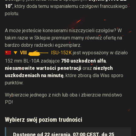
10”
, który doda temu wspaniałemu czołgowi francuskiego
polotu.
A może jesteście koneserami niszczycieli czołgów? W
takim razie w Sklepie premium mamy również ofertę na
bardzo dobry radziecki egzemplarz.
VIII
ISU-152K
jest wyposażony w działo
152 mm BL-10A zadające
750 uszkodzeń alfa
,
niesamowite wartości penetracji
oraz
niezłych
uszkodzeniach na minutę
, które zbiorą dla Was sporo
punktów.
Wybierzcie jednego z nich lub oba i zbierzcie mnóstwo
PD!
Wybierz swój poziom trudności
Dostępne od 22 sierpnia, 07:00 CEST, do 25