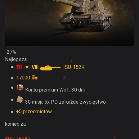
-27%
Najlepsza
VIII
ISU-152K
17000
Konto premium WoT: 30 dni
30 misji: 5x PD za każde zwycięstwo
+5 przedmiotów
koniec za:
KUP TERAZ