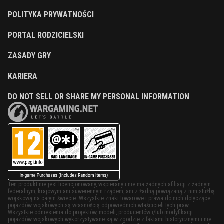
POLITYKA PRYWATNOŚCI
PORTAL RODZICIELSKI
ZASADY GRY
KARIERA
DO NOT SELL OR SHARE MY PERSONAL INFORMATION
Ten produkt nie jest licencjonowany, wspierany i nie ma żadnych afiliacji z żadnym
federalnym, krajowym ani suwerennym rządem, ani z żadną powiązaną z nim służbą
wojskową na całym świecie. Wszystkie znaki towarowe i prawa do nich dotyczące
pojazdów wojskowych są własnością odpowiednich właścicieli tych praw.
Wszystkie odniesienia do projektów, modeli, producentów i/lub modyfikacji
pojazdów wojskowych wykorzystywane są w zgodzie z faktami historycznymi i nie