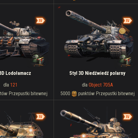
 3D Lodołamacz
Styl 3D Niedźwiedź polarny
dla
121
dla
Object 705A
tów Przepustki bitewnej
5000
punktów Przepustki bitewnej