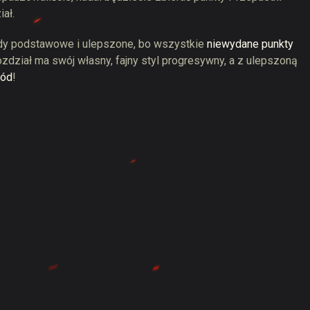
ał.
ody podstawowe i ulepszone, bo wszystkie
niewydane punkty
ozdział ma swój własny, fajny styl progresywny, a z ulepszoną
ród
!