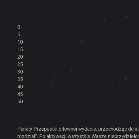
0
5
10
15
20
25
30
35
40
45
50
Punkty Przepustki bitewnej wydacie, przechodząc do inte
rozdział”. Po aktywacji wszystkie Wasze nieprzydzielo