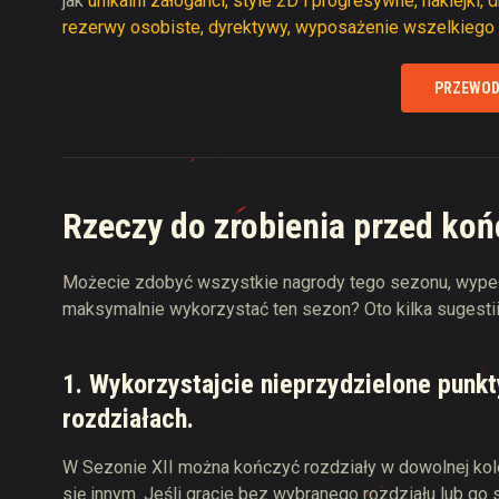
jak
unikalni załoganci, style 2D i progresywne, naklejki,
rezerwy osobiste, dyrektywy, wyposażenie wszelkiego r
PRZEWOD
Rzeczy do zrobienia przed ko
Możecie zdobyć wszystkie nagrody tego sezonu, wypełnia
maksymalnie wykorzystać ten sezon? Oto kilka sugest
1. Wykorzystajcie nieprzydzielone punk
rozdziałach.
W Sezonie XII można kończyć rozdziały w dowolnej kole
się innym. Jeśli gracie bez wybranego rozdziału lub go