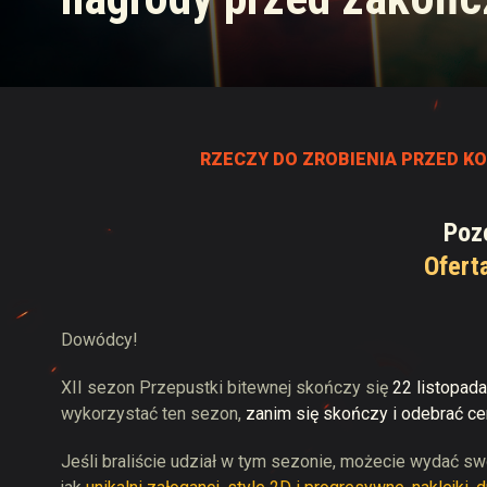
Przewodnik po Twitch
RZECZY DO ZROBIENIA PRZED K
Poz
Ofert
Dowódcy!
XII sezon Przepustki bitewnej skończy się
22 listopad
wykorzystać ten sezon,
zanim się skończy i odebrać c
Jeśli braliście udział w tym sezonie, możecie wydać s