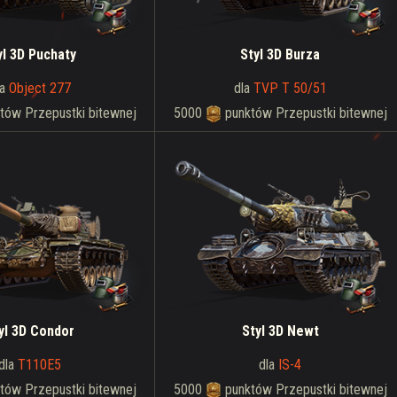
yl 3D Puchaty
Styl 3D Burza
la
Object 277
dla
TVP T 50/51
tów Przepustki bitewnej
5000
punktów Przepustki bitewnej
yl 3D Condor
Styl 3D Newt
dla
T110E5
dla
IS-4
tów Przepustki bitewnej
5000
punktów Przepustki bitewnej