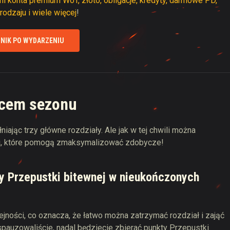
 dni konta premium WoT, złoto, obligacje, kredyty, darmowe PD,
odzaju i wiele więcej
!
NIK PO WYDARZENIU
ńcem sezonu
jąc trzy główne rozdziały. Ale jak w tej chwili można
ii, które pomogą zmaksymalizować zdobycze!
ty Przepustki bitewnej w nieukończonych
jności, co oznacza, że łatwo można zatrzymać rozdział i zająć
 spauzowaliście, nadal będziecie zbierać punkty Przepustki