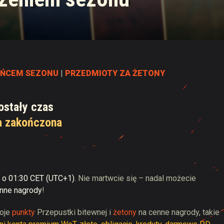
 Drops
OŃCEM SEZONU
|
PRZEDMIOTY ZA ŻETONY
ostały czas
a zakończona
a o 01:30 CET (UTC+1)
. Nie martwcie się – nadal możecie
enne nagrody
!
woje
punkty
Przepustki bitewnej i
żetony
na cenne nagrody, takie