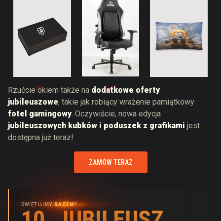
Rzućcie okiem także na
dodatkowe oferty
jubileuszowe
, takie jak robiący wrażenie pamiątkowy
fotel gamingowy
. Oczywiście, nowa edycja
jubileuszowych kubków i poduszek z grafikami
jest
dostępna już teraz!
ZAMÓW TERAZ
ŚWIĘTUJMY
RAZEM!
10. JUBILEUSZ
10. JUBILEUSZ