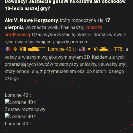
Dowódcy! Jesteście gotowi na ostatni akt obchodów
10-lecia naszej gry?
Akt V: Nowe Horyzonty
, który rozpoczyna się
17
sierpnia
, wyznacza wielki finał naszej
imprezy
urodzinowej
. Czas wykorzystać tę okazję i dostać w swoje
ręce dwa olśniewające pojazdy premium:
VIII
Lorraine 40 t
VI
T78
i
, a
każdy z własnym wyjątkowym stylem 2D. Każdemu z tych
przerażających łowców towarzyszy unikalny, usuwalny styl,
który odnosi się, z przymrużeniem oka, do historii danego
czołgu.
Lorraine 40 t
Zestaw rocznicowy
Lorraine 40 t
+