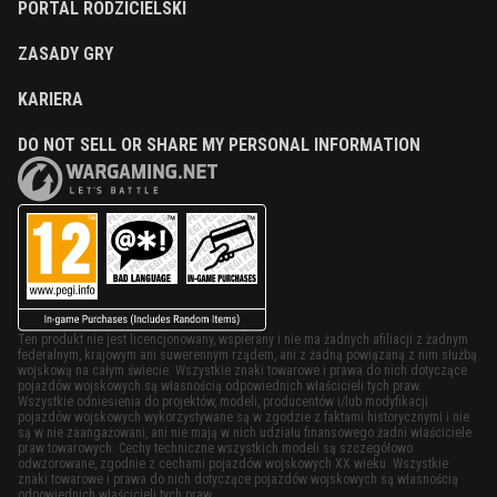
PORTAL RODZICIELSKI
ZASADY GRY
KARIERA
DO NOT SELL OR SHARE MY PERSONAL INFORMATION
Ten produkt nie jest licencjonowany, wspierany i nie ma żadnych afiliacji z żadnym
federalnym, krajowym ani suwerennym rządem, ani z żadną powiązaną z nim służbą
wojskową na całym świecie. Wszystkie znaki towarowe i prawa do nich dotyczące
pojazdów wojskowych są własnością odpowiednich właścicieli tych praw.
Wszystkie odniesienia do projektów, modeli, producentów i/lub modyfikacji
pojazdów wojskowych wykorzystywane są w zgodzie z faktami historycznymi i nie
są w nie zaangażowani, ani nie mają w nich udziału finansowego żadni właściciele
praw towarowych. Cechy techniczne wszystkich modeli są szczegółowo
odwzorowane, zgodnie z cechami pojazdów wojskowych XX wieku. Wszystkie
znaki towarowe i prawa do nich dotyczące pojazdów wojskowych są własnością
odpowiednich właścicieli tych praw.