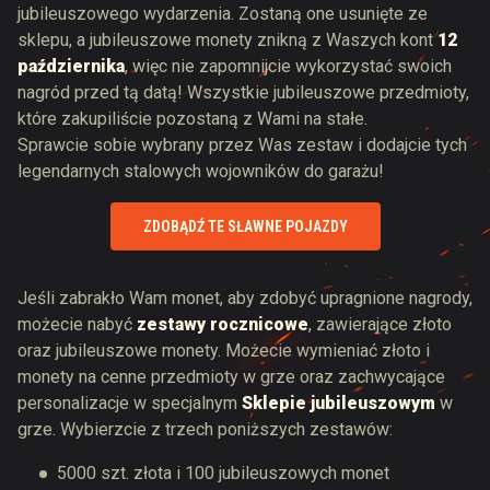
jubileuszowego wydarzenia. Zostaną one usunięte ze
sklepu, a jubileuszowe monety znikną z Waszych kont
12
października
, więc nie zapomnijcie wykorzystać swoich
nagród przed tą datą! Wszystkie jubileuszowe przedmioty,
które zakupiliście pozostaną z Wami na stałe.
Sprawcie sobie wybrany przez Was zestaw i dodajcie tych
legendarnych stalowych wojowników do garażu!
ZDOBĄDŹ TE SŁAWNE POJAZDY
Jeśli zabrakło Wam monet, aby zdobyć upragnione nagrody,
możecie nabyć
zestawy rocznicowe
, zawierające złoto
oraz jubileuszowe monety. Możecie wymieniać złoto i
monety na cenne przedmioty w grze oraz zachwycające
personalizacje w specjalnym
Sklepie jubileuszowym
w
grze. Wybierzcie z trzech poniższych zestawów:
5000 szt. złota i 100 jubileuszowych monet