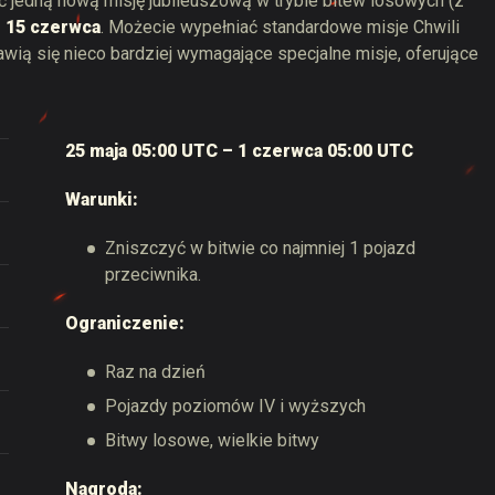
ć jedną nową misję jubileuszową w trybie bitew losowych (z
o 15 czerwca
. Możecie wypełniać standardowe misje Chwili
wią się nieco bardziej wymagające specjalne misje, oferujące
25 maja 05:00 UTC – 1 czerwca 05:00 UTC
Warunki:
Zniszczyć w bitwie co najmniej 1 pojazd
przeciwnika.
Ograniczenie:
Raz na dzień
Pojazdy poziomów IV i wyższych
Bitwy losowe, wielkie bitwy
Nagroda: