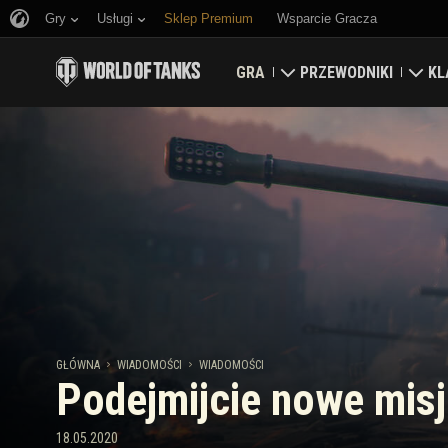
Gry
Usługi
Sklep Premium
Wsparcie Gracza
GRA
PRZEWODNIKI
KL
Pobierz teraz
Przewodnik nowicjusz
Tw
Odbierz kody bonusowe
Przewodnik ogólny
Ma
Wiadomości
Ekonomia gry
Kla
Rankingi
Zabezpieczenie konta
Aktualizacje
Osiągnięcia
GŁÓWNA
WIADOMOŚCI
WIADOMOŚCI
Podejmijcie nowe misj
Czołgopedia
Zasady fair play
Muzyka
Wargaming.net Game C
18.05.2020