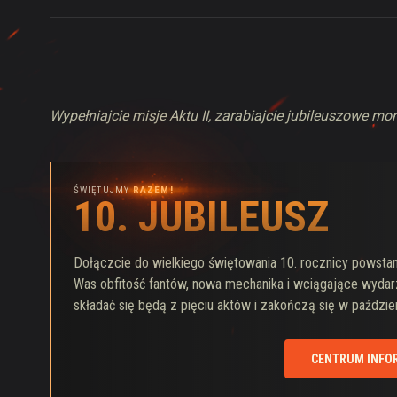
Wypełniajcie misje Aktu II, zarabiajcie jubileuszowe mo
ŚWIĘTUJMY
RAZEM!
10. JUBILEUSZ
10. JUBILEUSZ
Dołączcie do wielkiego świętowania 10. rocznicy powstan
Was obfitość fantów, nowa mechanika i wciągające wydar
składać się będą z pięciu aktów i zakończą się w paździe
CENTRUM INFO