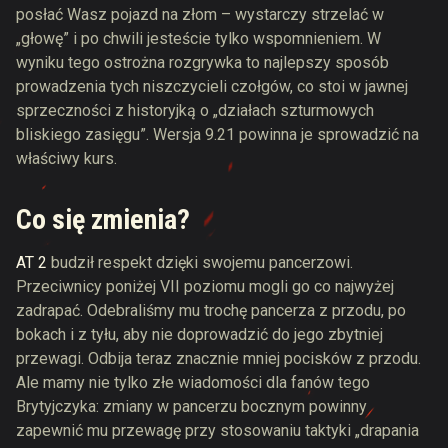
posłać Wasz pojazd na złom – wystarczy strzelać w
„głowę” i po chwili jesteście tylko wspomnieniem. W
wyniku tego ostrożna rozgrywka to najlepszy sposób
prowadzenia tych niszczycieli czołgów, co stoi w jawnej
sprzeczności z historyjką o „działach szturmowych
bliskiego zasięgu”. Wersja 9.21 powinna je sprowadzić na
właściwy kurs.
Co się zmienia?
AT 2
budził respekt dzięki swojemu pancerzowi.
Przeciwnicy poniżej VII poziomu mogli go co najwyżej
zadrapać. Odebraliśmy mu trochę pancerza z przodu, po
bokach i z tyłu, aby nie doprowadzić do jego zbytniej
przewagi. Odbija teraz znacznie mniej pocisków z przodu.
Ale mamy nie tylko złe wiadomości dla fanów tego
Brytyjczyka: zmiany w pancerzu bocznym powinny
zapewnić mu przewagę przy stosowaniu taktyki „drapania