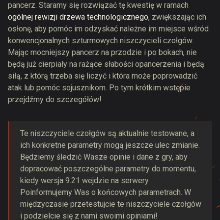
pancerz. Staramy się rozwiązać tę kwestię w ramach
ogólnej rewizji drzewa technologicznego
, zwiększając ich
osłonę, aby pomóc im odzyskać należne im miejsce wśród
konwencjonalnych szturmowych niszczycieli czołgów.
Mając mocniejszy pancerz na przodzie i po bokach, nie
będą już cierpiały na rażące słabości opancerzenia i będą
siłą, z którą trzeba się liczyć i która może poprowadzić
atak lub pomóc sojusznikom. Po tym krótkim wstępie
przejdźmy do szczegółów!
Te niszczyciele czołgów są aktualnie testowane, a
ich konkretne parametry mogą jeszcze ulec zmianie.
Będziemy śledzić Wasze opinie i dane z gry, aby
dopracować poszczególne parametry do momentu,
kiedy wersja 9.21 wejdzie na serwery.
Poinformujemy Was o końcowych parametrach. W
międzyczasie przetestujcie te niszczyciele czołgów
i podzielcie się z nami swoimi opiniami!