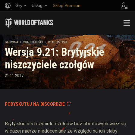
Gry
Usługi
Sklep Premium
Zwerbuj znajomego
Zasady fair play
Muzyka
Wsparcie Gracza
Discord
Wargaming.net Game Center
Centrum modów
Przewodnik po Twitch Drops
GŁÓWNA
WIADOMOŚCI
WIADOMOŚCI
Wersja 9.21: Brytyjskie
Media
niszczyciele czołgów
21.11.2017
PODYSKUTUJ NA DISCORDZIE
Brytyjskie niszczyciele czołgów bez obrotowych wież są
w dużej mierze niedoceniane ze względu na ich słaby