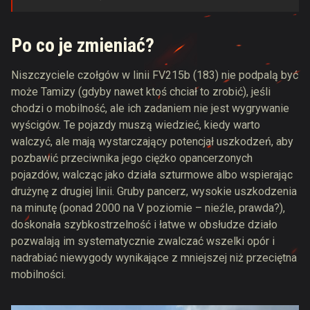
Po co je zmieniać?
Niszczyciele czołgów w linii FV215b (183) nie podpalą być
może Tamizy (gdyby nawet ktoś chciał to zrobić), jeśli
chodzi o mobilność, ale ich zadaniem nie jest wygrywanie
wyścigów. Te pojazdy muszą wiedzieć, kiedy warto
walczyć, ale mają wystarczający potencjał uszkodzeń, aby
pozbawić przeciwnika jego ciężko opancerzonych
pojazdów, walcząc jako działa szturmowe albo wspierając
drużynę z drugiej linii. Gruby pancerz, wysokie uszkodzenia
na minutę (ponad 2000 na V poziomie – nieźle, prawda?),
doskonała szybkostrzelność i łatwe w obsłudze działo
pozwalają im systematycznie zwalczać wszelki opór i
nadrabiać niewygody wynikające z mniejszej niż przeciętna
mobilności.