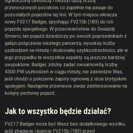
ograniczoną celnością i niezbyt dużą liczbą
przenoszonych pocisków, co zupełnie nie pasuje do
pozostałych pojazdów tej linii. W tym miejscu wkracza
nowy FV217 Badger, spychając FV215b (183) do roli
pojazdu specjalnego. W przeciwieństwie do Gwiazdy
Śmierci, ten pojazd dziedziczy po swoich poprzednikach z
gałęzi połączenie niezłego pancerza, wysokiej liczby
uszkodzeń na minutę i doskonałej szybkostrzelności, ale w
jego przypadku te wszystkie aspekty są jeszcze bardziej
uwypuklone. Badger, zdolny zadać niesamowitą liczbę
4500 PW uszkodzeń w ciągu minuty, nie zawiedzie Was,
jeśli chodzi o położenie zapory ogniowej z iście brytyjskim
spokojem. Następnie przeniesie swoje zainteresowanie na
kolejny pechowy pojazd...
Jak to wszystko będzie działać?
FV217 Badger może być Wasz bez dodatkowego wysiłku,
jeśli zbadacie i kupicie FV215b (183) przed