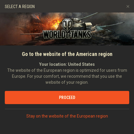
Gry
Usługi
Sklep Premium
SELECT A REGION
Zwerbuj znajomego
Zasady fair play
Muzyka
Wsparcie Gracza
Discord
Wargaming.net Game Center
Centrum modów
Przewodnik po Twitch Drops
GŁÓWNA
WIADOMOŚCI
WIADOMOŚCI
Wyposażenie 2.0 już tu jest!
Go to the website of the American region
Media
31.07.2020
Your location:
United States
The website of the European region is optimized for users from
Europe. For your comfort, we recommend that you use the
website of your region.
PODYSKUTUJ NA DISCORDZIE
PROCEED
Stay on the website of the European region