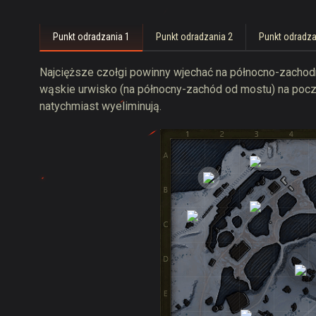
Punkt odradzania 1
Punkt odradzania 2
Punkt odradza
Najcięższe czołgi powinny wjechać na północno-zachodni
wąskie urwisko (na północny-zachód od mostu) na począ
natychmiast wyeliminują.