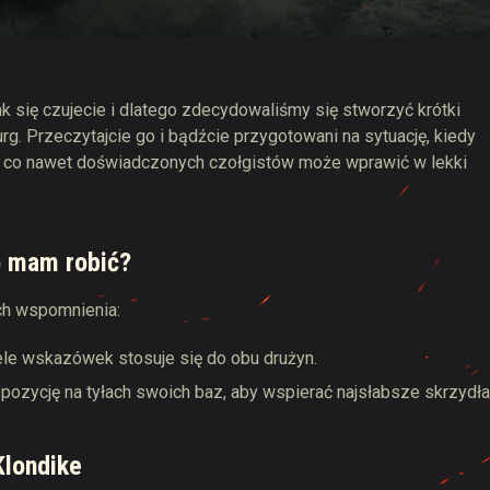
 Drops
ak się czujecie i dlatego zdecydowaliśmy się stworzyć krótki
g. Przeczytajcie go i bądźcie przygotowani na sytuację, kiedy
i, co nawet doświadczonych czołgistów może wprawić w lekki
o mam robić?
ch wspomnienia:
le wskazówek stosuje się do obu drużyn.
zycję na tyłach swoich baz, aby wspierać najsłabsze skrzydła
Klondike