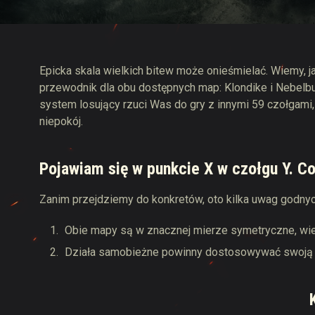
Przewodnik po Twitch
Epicka skala wielkich bitew może onieśmielać. Wiemy, j
przewodnik dla obu dostępnych map: Klondike i Nebelbur
system losujący rzuci Was do gry z innymi 59 czołgam
niepokój.
Pojawiam się w punkcie X w czołgu Y. C
Zanim przejdziemy do konkretów, oto kilka uwag godny
Obie mapy są w znacznej mierze symetryczne, wie
Działa samobieżne powinny dostosowywać swoją po