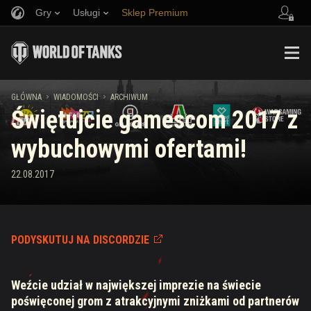
Gry
Usługi
Sklep Premium
Zwerbuj znajomego
Zasady fair play
Muzyka
Wsparcie Gracza
Discord
Wargaming.net Game Center
Centrum modów
Przewodnik po Twitch Drops
GŁÓWNA
WIADOMOŚCI
ARCHIWUM
Świętujcie gamescom 2017 z
Media
wybuchowymi ofertami!
22.08.2017
PODYSKUTUJ NA DISCORDZIE
Weźcie udział w największej imprezie na świecie
poświęconej grom z atrakcyjnymi zniżkami od partnerów