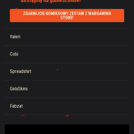
dostępny na gamescomie!
ZGARNIJCIE KOMIKSOWY ZESTAW Z WARGAMING
STORE!
Italeri
Cobi
Spreadshirt
GelaSkins
Fabzat