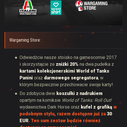
Wargaming Store:
Odwiedźcie nasze stoisko na gamescomie 2017
i skorzystajcie ze
zniżki 20%
na dwa pudełka z
kartami kolekcjonerskimi World of Tanks
Panini
oraz
darmowego segregatora
, w
którym bezpiecznie przechowacie swoje karty!
Do zdobycia dwie
koszulki z nadrukiem
opartym na komiksie
World of Tanks: Roll Out!
wydawnictwa Dark Horse oraz
kufel z grafiką
w
podobnym stylu, razem dostępne już za
30
EUR
. Ten sam zestaw będzie również