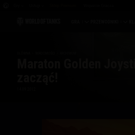
Gry
Usługi
Sklep Premium
Wsparcie Gracza
GRA
PRZEWODNIKI
KL
Pobierz teraz
Przewodnik nowicjusz
Tw
GŁÓWNA
WIADOMOŚCI
ARCHIWUM
Odbierz kody bonusowe
Przewodnik ogólny
Ma
Maraton Golden Joyst
Wiadomości
Ekonomia gry
Kla
zacząć!
Rankingi
Zabezpieczenie konta
Por
14.09.2012
Aktualizacje
Osiągnięcia
Czołgopedia
Zasady fair play
Muzyka
Wargaming.net Game C