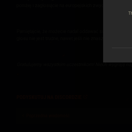
poniżej i zagłosujcie na europejskich zwycięzców
na fo
Th
Pamiętajcie, że możecie nadal oddawać swoje głosy na W
głosu nie jest trudne, nawet jeśli nie znasz angielskie
Zagłosuj
Gratulujemy wszystkim uczestnikom! Niech wygrają naj
PODYSKUTUJ NA DISCORDZIE
Poprzednia wiadomość