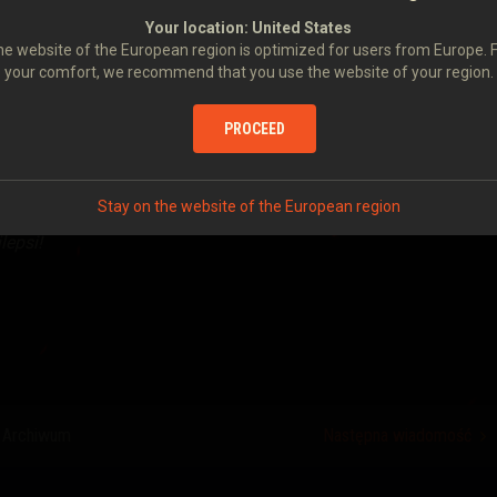
rum
!
Your location:
United States
e website of the European region is optimized for users from Europe. 
your comfort, we recommend that you use the website of your region.
orld of Tanks na stronie internetowej Golden Joystick. Oddanie
PROCEED
go, wystarczy wykonać
kilka prostych czynności.
 na World of Tanks
Stay on the website of the European region
lepsi!
Archiwum
Następna wiadomość