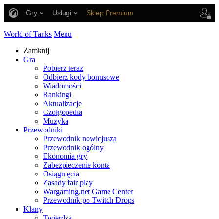
Gry
Usługi
Sklep Premium
Wsparcie Gracza
World of Tanks
Menu
Zamknij
Gra
Pobierz teraz
Odbierz kody bonusowe
Wiadomości
Rankingi
Aktualizacje
Czołgopedia
Muzyka
Przewodniki
Przewodnik nowicjusza
Przewodnik ogólny
Ekonomia gry
Zabezpieczenie konta
Osiągnięcia
Zasady fair play
Wargaming.net Game Center
Przewodnik po Twitch Drops
Klany
Twierdza