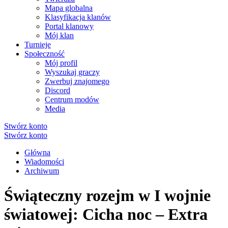
Mapa globalna
Klasyfikacja klanów
Portal klanowy
Mój klan
Turnieje
Społeczność
Mój profil
Wyszukaj graczy
Zwerbuj znajomego
Discord
Centrum modów
Media
Stwórz konto
Stwórz konto
Główna
Wiadomości
Archiwum
Świąteczny rozejm w I wojnie
światowej: Cicha noc – Extra