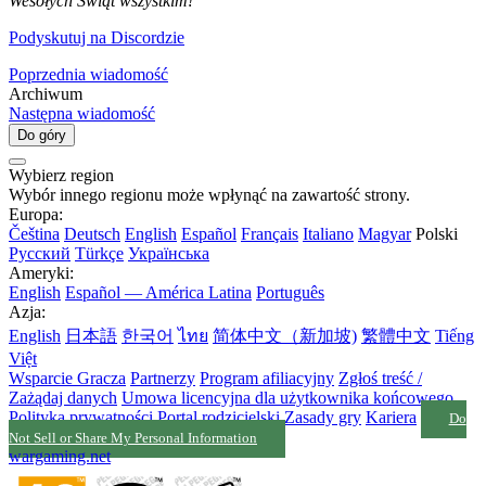
Wesołych Świąt wszystkim!
Podyskutuj na Discordzie
Poprzednia wiadomość
Archiwum
Następna wiadomość
Do góry
Wybierz region
Wybór innego regionu może wpłynąć na zawartość strony.
Europa:
Čeština
Deutsch
English
Español
Français
Italiano
Magyar
Polski
Русский
Türkçe
Українська
Ameryki:
English
Español — América Latina
Português
Azja:
English
日本語
한국어
ไทย
简体中文（新加坡)
繁體中文
Tiếng
Việt
Wsparcie Gracza
Partnerzy
Program afiliacyjny
Zgłoś treść /
Zażądaj danych
Umowa licencyjna dla użytkownika końcowego
Polityka prywatności
Portal rodzicielski
Zasady gry
Kariera
Do
Not Sell or Share My Personal Information
wargaming.net