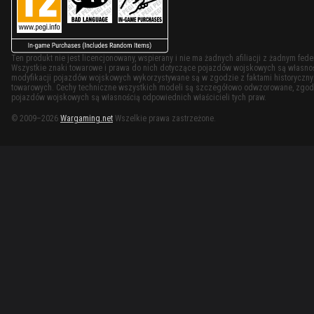
Ten produkt nie jest licencjonowany, wspierany i nie ma żadnych afiliacji z żadnym f
Wszystkie znaki towarowe i prawa do nich dotyczące pojazdów wojskowych są własności
modyfikacji pojazdów wojskowych wykorzystywane są w zgodzie z faktami historycznymi
towarowych. Cechy techniczne wszystkich modeli są szczegółowo odwzorowane, zgodn
pojazdów wojskowych są własnością odpowiednich właścicieli tych praw.
© 2009–2026
Wargaming.net
Wszelkie prawa zastrzeżone.