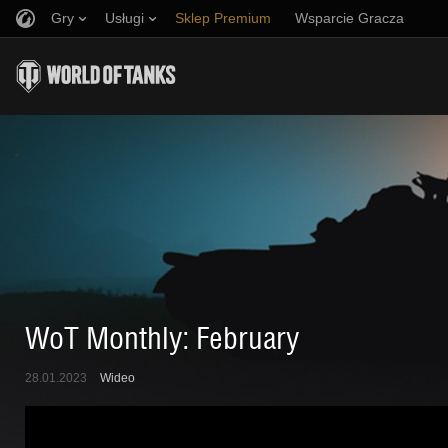
Gry
Usługi
Sklep Premium
Wsparcie Gracza
Zwerbuj znajomego
Zasady fair play
Muzyka
Discord
Wargaming.net Game Center
Centrum modów
Przewodnik po Twitch Drops
Media
WoT Monthly: February
28.01.2023
Wideo