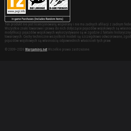
Ten produkt nie jest licencjonowany, wspierany i nie ma żadnych afiliacji z żadnym f
Wszystkie znaki towarowe i prawa do nich dotyczące pojazdów wojskowych są własności
modyfikacji pojazdów wojskowych wykorzystywane są w zgodzie z faktami historycznymi
towarowych. Cechy techniczne wszystkich modeli są szczegółowo odwzorowane, zgodn
pojazdów wojskowych są własnością odpowiednich właścicieli tych praw.
© 2009–2026
Wargaming.net
Wszelkie prawa zastrzeżone.