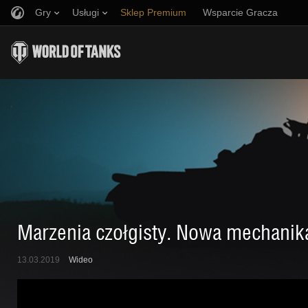
Gry
Usługi
Sklep Premium
Wsparcie Gracza
Zwerbuj znajomego
Zasady fair play
Muzyka
Discord
Wargaming.net Game Center
Centrum modów
Przewodnik po Twitch Drops
Media
Marzenia czołgisty. Nowa mechanik
13.03.2019
Wideo