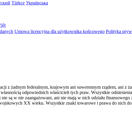
сский
Türkçe
Українська
iệt
 danych
Umowa licencyjna dla użytkownika końcowego
Polityka pryw
iliacji z żadnym federalnym, krajowym ani suwerennym rządem, ani z 
łasnością odpowiednich właścicieli tych praw. Wszystkie odniesienia
nie są w nie zaangażowani, ani nie mają w nich udziału finansowego 
wojskowych XX wieku. Wszystkie znaki towarowe i prawa do nich d