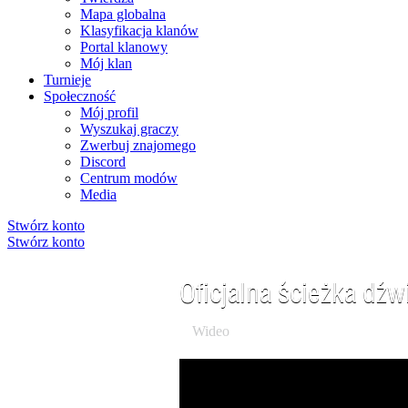
Mapa globalna
Klasyfikacja klanów
Portal klanowy
Mój klan
Turnieje
Społeczność
Mój profil
Wyszukaj graczy
Zwerbuj znajomego
Discord
Centrum modów
Media
Stwórz konto
Stwórz konto
Oficjalna ścieżka dź
Wideo