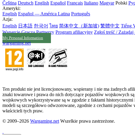
Čeština
Deutsch
English
Español
Français
Italiano
Magyar
Polski
Ру
Ameryki:
English
Español — América Latina
Português
Azja:
English
日本語
한국어
ไทย
简体中文（新加坡)
繁體中文
Tiếng V
Wsparcie Gracza
Partnerzy
Program afiliacyjny
Zgłoś treść / Zażądaj
My Personal Information
wargaming.net
Ten produkt nie jest licencjonowany, wspierany i nie ma żadnych af
znaki towarowe i prawa do nich dotyczące pojazdów wojskowych są w
wojskowych wykorzystywane są w zgodzie z faktami historycznymi i 
modeli są szczegółowo odwzorowane, zgodnie z cechami pojazdów 
właścicieli tych praw.
© 2009–2026
Wargaming.net
Wszelkie prawa zastrzeżone.