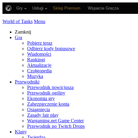
Gry
Usługi
Sklep Premium
Wsparcie Gracza
World of Tanks
Menu
Zamknij
Gra
Pobierz teraz
Odbierz kody bonusowe
Wiadomości
Rankingi
Aktualizacje
Czołgopedia
Muzyka
Przewodniki
Przewodnik nowicjusza
Przewodnik ogólny
Ekonomia gry
Zabezpieczenie konta
Osiągnięcia
Zasady fair play
Wargaming.net Game Center
Przewodnik po Twitch Drops
Klany
Twierdza