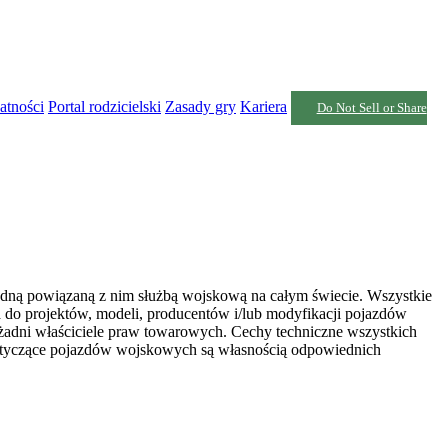
atności
Portal rodzicielski
Zasady gry
Kariera
Do Not Sell or Share
żadną powiązaną z nim służbą wojskową na całym świecie. Wszystkie
 do projektów, modeli, producentów i/lub modyfikacji pojazdów
żadni właściciele praw towarowych. Cechy techniczne wszystkich
otyczące pojazdów wojskowych są własnością odpowiednich