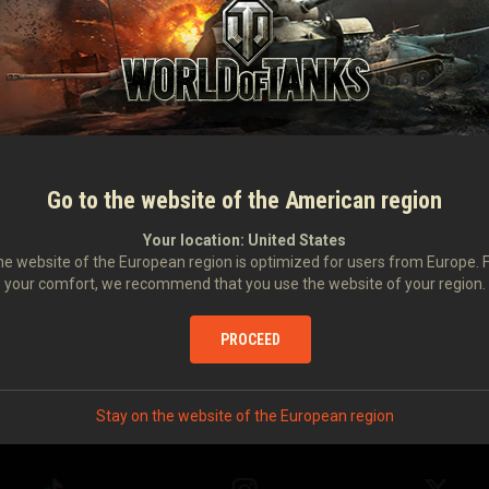
 Drops
Go to the website of the American region
Your location:
United States
e website of the European region is optimized for users from Europe. 
your comfort, we recommend that you use the website of your region.
PROCEED
Stay on the website of the European region