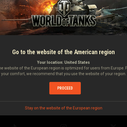
 Drops
Go to the website of the American region
Your location:
United States
e website of the European region is optimized for users from Europe. 
your comfort, we recommend that you use the website of your region.
PROCEED
Stay on the website of the European region