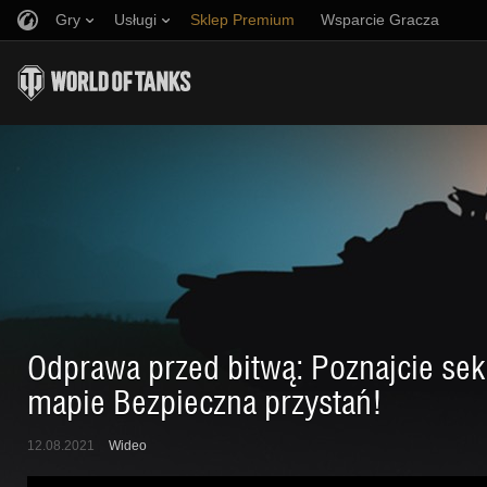
Gry
Usługi
Sklep Premium
Wsparcie Gracza
Zwerbuj znajomego
Zasady fair play
Muzyka
Discord
Wargaming.net Game Center
Centrum modów
Przewodnik po Twitch Drops
Media
Odprawa przed bitwą: Poznajcie sek
mapie Bezpieczna przystań!
12.08.2021
Wideo