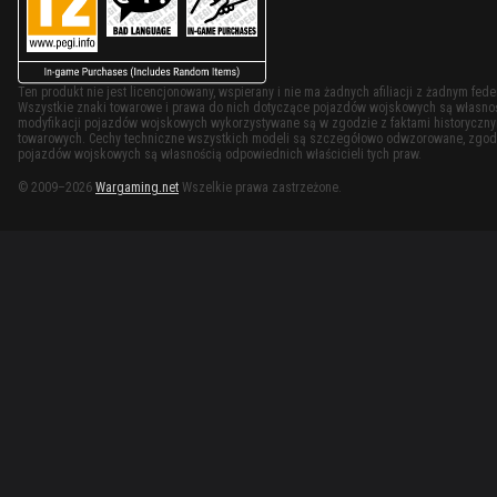
Ten produkt nie jest licencjonowany, wspierany i nie ma żadnych afiliacji z żadnym f
Wszystkie znaki towarowe i prawa do nich dotyczące pojazdów wojskowych są własności
modyfikacji pojazdów wojskowych wykorzystywane są w zgodzie z faktami historycznymi
towarowych. Cechy techniczne wszystkich modeli są szczegółowo odwzorowane, zgodn
pojazdów wojskowych są własnością odpowiednich właścicieli tych praw.
© 2009–2026
Wargaming.net
Wszelkie prawa zastrzeżone.