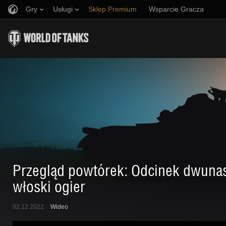
Gry
Usługi
Sklep Premium
Wsparcie Gracza
Zwerbuj znajomego
Zasady fair play
Muzyka
Discord
Wargaming.net Game Center
Centrum modów
Przewodnik po Twitch Drops
Media
Przegląd powtórek: Odcinek dwunas
włoski ogier
02.12.2022
Wideo