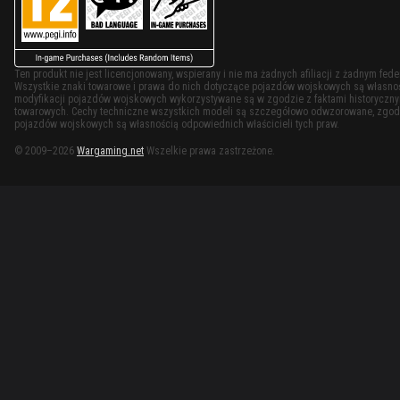
Ten produkt nie jest licencjonowany, wspierany i nie ma żadnych afiliacji z żadnym f
Wszystkie znaki towarowe i prawa do nich dotyczące pojazdów wojskowych są własności
modyfikacji pojazdów wojskowych wykorzystywane są w zgodzie z faktami historycznymi
towarowych. Cechy techniczne wszystkich modeli są szczegółowo odwzorowane, zgodn
pojazdów wojskowych są własnością odpowiednich właścicieli tych praw.
© 2009–2026
Wargaming.net
Wszelkie prawa zastrzeżone.