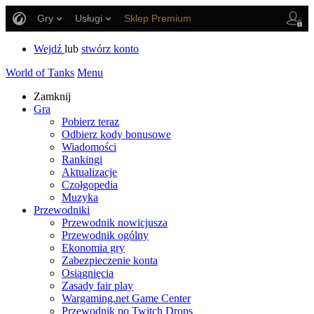
Gry
Usługi
Sklep Premium
Wsparcie Gracza
Wejdź
lub
stwórz konto
World of Tanks
Menu
Zamknij
Gra
Pobierz teraz
Odbierz kody bonusowe
Wiadomości
Rankingi
Aktualizacje
Czołgopedia
Muzyka
Przewodniki
Przewodnik nowicjusza
Przewodnik ogólny
Ekonomia gry
Zabezpieczenie konta
Osiągnięcia
Zasady fair play
Wargaming.net Game Center
Przewodnik po Twitch Drops