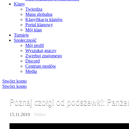
Klany
Twierdza
Mapa globalna
Klasyfikacja klanów
Portal klanowy
Mój klan
Turnieje
Społeczność
Mój profil
Wyszukaj graczy
Zwerbuj znajomego
Discord
Centrum modów
Media
Stwórz konto
Stwórz konto
Poznaj czołgi od podszewki: Panzer
15.11.2019
Wideo