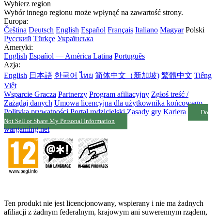
Wybierz region
Wybór innego regionu może wpłynąć na zawartość strony.
Europa:
Čeština
Deutsch
English
Español
Français
Italiano
Magyar
Polski
Русский
Türkçe
Українська
Ameryki:
English
Español — América Latina
Português
Azja:
English
日本語
한국어
ไทย
简体中文（新加坡)
繁體中文
Tiếng
Việt
Wsparcie Gracza
Partnerzy
Program afiliacyjny
Zgłoś treść /
Zażądaj danych
Umowa licencyjna dla użytkownika końcowego
Polityka prywatności
Portal rodzicielski
Zasady gry
Kariera
Do
Not Sell or Share My Personal Information
wargaming.net
Ten produkt nie jest licencjonowany, wspierany i nie ma żadnych
afiliacji z żadnym federalnym, krajowym ani suwerennym rządem,